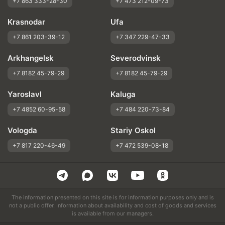
+7 863 333-28-30
+7 473 212-09-73
Krasnodar
Ufa
+7 861 203-39-12
+7 347 229-47-33
Arkhangelsk
Severodvinsk
+7 8182 45-79-29
+7 8182 45-79-29
Yaroslavl
Kaluga
+7 4852 60-95-58
+7 484 220-73-84
Vologda
Stariy Oskol
+7 817 220-46-49
+7 472 539-08-18
The information presented on this site is for information purposes only and is
not a public offer. Information about availability and cost of goods and services
is available from our managers.