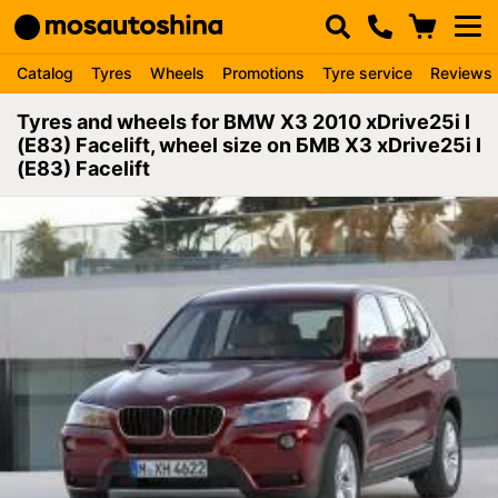
Catalog
Tyres
Wheels
Promotions
Tyre service
Reviews
Tyres and wheels for BMW X3 2010 xDrive25i I
(E83) Facelift, wheel size on БМВ Х3 xDrive25i I
(E83) Facelift