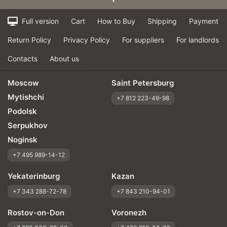
Full version
Cart
How to Buy
Shipping
Payment
Return Policy
Privacy Policy
For suppliers
For landlords
Contacts
About us
Moscow
Saint Petersburg
Mytishchi
+7 812 223-49-98
Podolsk
Serpukhov
Noginsk
+7 495 989-14-12
Yekaterinburg
Kazan
+7 343 288-72-78
+7 843 210-94-01
Rostov-on-Don
Voronezh