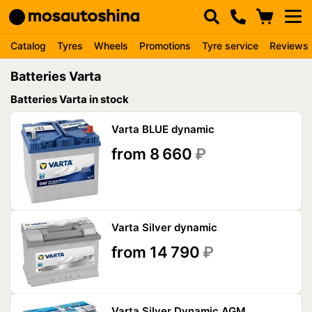
Catalog
Tyres
Wheels
Promotions
Tyre service
Reviews
Batteries Varta
Batteries Varta in stock
Varta BLUE dynamic
from 8 660
₽
Varta Silver dynamic
from 14 790
₽
Varta Silver Dynamic AGM