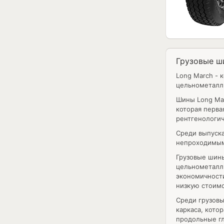
Грузовые ш
Long March - 
цельнометалли
Шины Long Ma
которая перва
рентгенологич
Среди выпуска
непроходимым
Грузовые шин
цельнометалли
экономичности
низкую стоимо
Среди грузовы
каркаса, кото
продольные гл