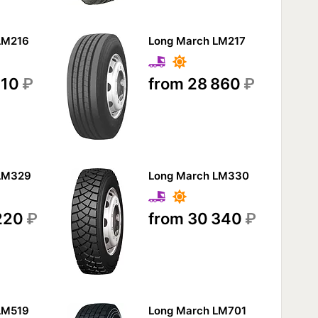
LM216
Long March LM217
110
₽
from 28 860
₽
LM329
Long March LM330
 220
₽
from 30 340
₽
LM519
Long March LM701