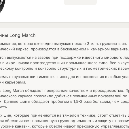
ины Long March
компания, которая ежегодно выпускает около 3 млн. грузовых шин
ческий каркас, производятся в бескамерном и камерном варианте.
rch выпускаются на заводе при поддержке известного мирового л
я в мире начала производство шин промышленного типа. Все выпу
ескому контролю и контролю структурных и геометрических парам
емых грузовых шин имеются шины для использования в любых услов
и карьерами.
ы Long March
обладают прекрасным качеством и проходимостью. П
ческого каркаса позволило добиться повышенных показателей по 
. Данные шины обладают пробегом в 1,5-2 раза большим, чем сре
сть.
х шин, которые применяются на тяжелой технике, стоит отметить
рая обеспечивает повышенную грузоподъемность и защиту от разл
убокие канавки, которые обеспечивают прекрасную управляемость