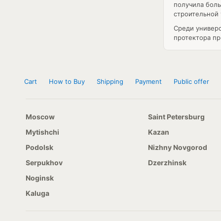
получила боль
строительной 
Среди универс
протектора пр
Cart
How to Buy
Shipping
Payment
Public offer
Moscow
Saint Petersburg
Mytishchi
Kazan
Podolsk
Nizhny Novgorod
Serpukhov
Dzerzhinsk
Noginsk
Kaluga