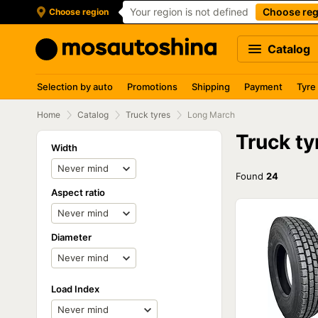
Your region is not defined
Choose reg
Choose region
Catalog
Selection by auto
Promotions
Shipping
Payment
Tyre
Home
Catalog
Truck tyres
Long March
Truck t
Width
Found
24
Aspect ratio
Diameter
Load Index