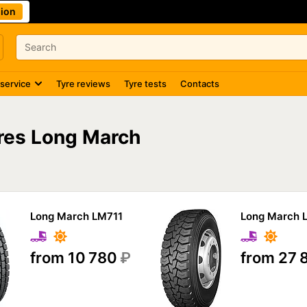
ion
 service
Tyre reviews
Tyre tests
Contacts
yres Long March
Long March LM711
Long March 
from 10 780
₽
from 27