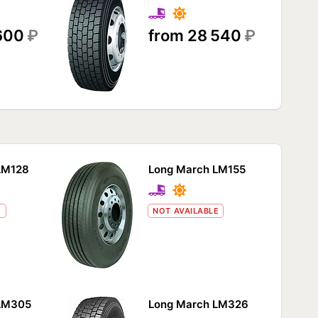
 600
₽
from 28 540
₽
LM128
Long March LM155
E
NOT AVAILABLE
LM305
Long March LM326