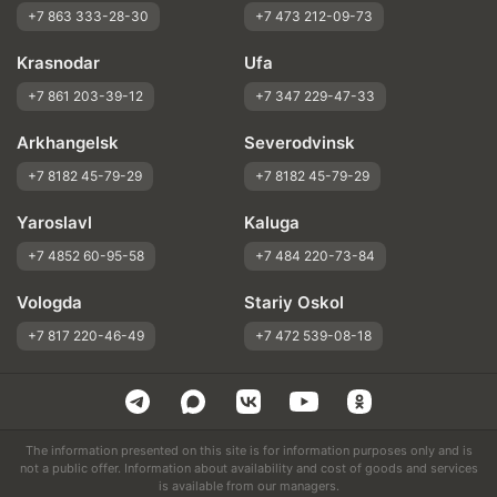
+7 863 333-28-30
+7 473 212-09-73
Krasnodar
Ufa
+7 861 203-39-12
+7 347 229-47-33
Arkhangelsk
Severodvinsk
+7 8182 45-79-29
+7 8182 45-79-29
Yaroslavl
Kaluga
+7 4852 60-95-58
+7 484 220-73-84
Vologda
Stariy Oskol
+7 817 220-46-49
+7 472 539-08-18
The information presented on this site is for information purposes only and is
not a public offer. Information about availability and cost of goods and services
is available from our managers.