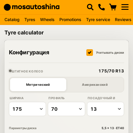
Catalog
Tyres
Wheels
Promotions
Tyre service
Reviews
Tyre calculator
Конфигурация
Учитывать диски
175/70 R13
ШТАТНОЕ КОЛЕСО
Метрический
Американский
ШИРИНА
ПРОФИЛЬ
ПОСАДОЧНЫЙ Ø
Параметры диска
5,5 × 13 · ET40