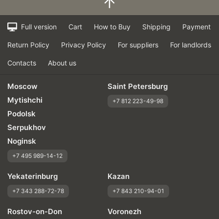
Full version
Cart
How to Buy
Shipping
Payment
Return Policy
Privacy Policy
For suppliers
For landlords
Contacts
About us
Moscow
Saint Petersburg
Mytishchi
+7 812 223-49-98
Podolsk
Serpukhov
Noginsk
+7 495 989-14-12
Yekaterinburg
Kazan
+7 343 288-72-78
+7 843 210-94-01
Rostov-on-Don
Voronezh