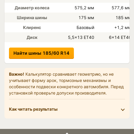
Диаметр колеса
575,2 мм
577,6 мм
Ширина шины
175 мм
185 мм
Клиренс
Базовый
+1,2 мм
Диск
5,5×13 ET40
6×14 ET40
Найти шины 185/60 R14
Важно!
Калькулятор сравнивает геометрию, но не
учитывает форму арок, тормозные механизмы и
особенности подвески конкретного автомобиля. Перед
установкой проверьте допуски производителя.
Как читать результаты
Расчёт обновлён. По диаметру близко, разница диаметра +0,