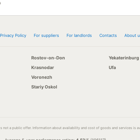
Privacy Policy
For suppliers
For landlords
Contacts
About u
Rostov-on-Don
Yekaterinburg
Krasnodar
Ufa
Voronezh
Stariy Oskol
s not a public offer. Information about availability and cost of goods and services is 
Average 5-year performance rating:
4.52
/
5
(
106117
)