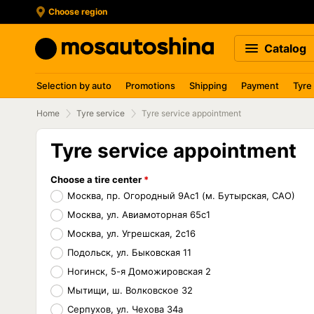
Choose region
Catalog
Selection by auto
Promotions
Shipping
Payment
Tyre
Home
Tyre service
Tyre service appointment
Tyre service appointment
Choose a tire center
Москва, пр. Огородный 9Ас1 (м. Бутырская, САО)
Москва, ул. Авиамоторная 65с1
Москва, ул. Угрешская, 2с16
Подольск, ул. Быковская 11
Ногинск, 5-я Доможировская 2
Мытищи, ш. Волковское 32
Серпухов, ул. Чехова 34а