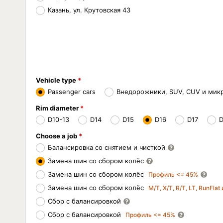
Казань, ул. Крутовская 43
Vehicle type
Passenger cars
Внедорожники, SUV, CUV и мик
Rim diameter
D10-13
D14
D15
D16
D17
D
Choose a job
Балансировка со снятием и чисткой
Замена шин со сбором колёс
Замена шин со сбором колёс
Профиль <= 45%
Замена шин со сбором колёс
M/T, X/T, R/T, LT, RunFlat
Сбор с балансировкой
Сбор с балансировкой
Профиль <= 45%