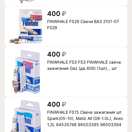
400
₽
FINWHALE FS29 Свечи ВАЗ 2101-07
FS29
400
₽
FINWHALE FS3 FS3 FINWHALE свеча
зажигания Gaz (дв.406) (1шт), , шт
400
₽
FINWHALE FS15 Свеча зажигания шт.
Spark(05-10), Matiz All (08-1.0L), Aveo
1,2L 94535748 96503395 96503394