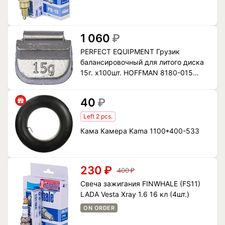
1 060
₽
PERFECT EQUIPMENT Грузик
балансировочный для литого диска
15г. x100шт. HOFFMAN 8180-015
(8180-0151-501)
40
₽
Left 2 pcs.
Кама Камера Kama 1100*400-533
230
₽
400
₽
Свеча зажигания FINWHALE (FS11)
LADA Vesta Xray 1.6 16 кл (4шт.)
ON ORDER