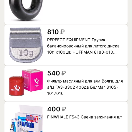
810
₽
PERFECT EQUIPMENT Грузик
балансировочный для литого диска
10г. x100шт. HOFFMAN 8180-010
(8180-0101-501)
540
₽
Фильтр масляный для а/м Волга, для
а/м ГАЗ-3302 406дв БелМаг 3105-
1017010
400
₽
FINWHALE FS43 Свеча зажигания шт