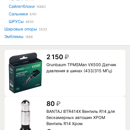
Сайлетблоки
16882
Сальники
6741
ШРУСы
6830
Шаровые опоры
5533
Эмблемы
1688
2 150
₽
Grunbaum TPMSMan VX500 Датчик
давления в шинах (433/315 МГц)
80
₽
BANTAJ BTR414X Вентиль R14 для
бескамерных автошин ХРОМ
Вентиль R14 Хром