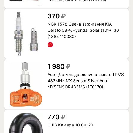
370
₽
NGK 1578 Свеча зажигания KIA
Cerato 08->/Hyundai Solaris10>/ I30
(1885410080)
1 980
₽
Autel Датчик давления в шинах TPMS
433MHz MX Sensor Silver Autel
MXSENSOR433MS (170170)
770
₽
НШЗ Камера 10.00-20