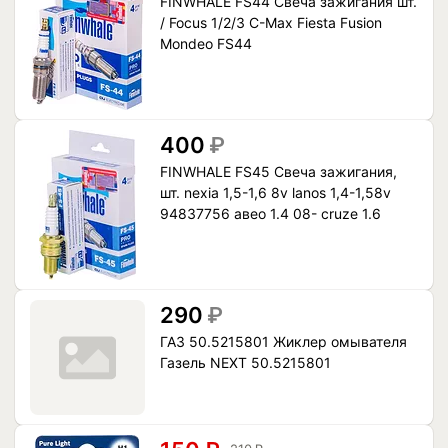
FINWHALE FS44 Свеча зажигания шт.
/ Focus 1/2/3 C-Max Fiesta Fusion
Mondeo FS44
400
₽
FINWHALE FS45 Свеча зажигания,
шт. nexia 1,5-1,6 8v lanos 1,4-1,58v
94837756 авео 1.4 08- cruze 1.6
290
₽
ГАЗ 50.5215801 Жиклер омывателя
Газель NEXT 50.5215801