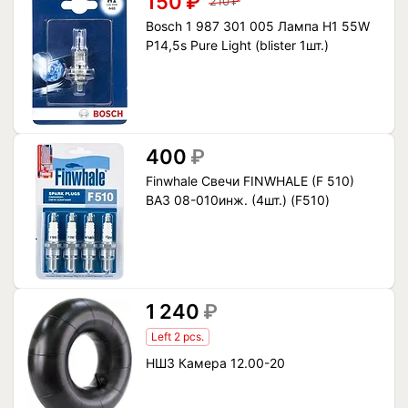
150
₽
210
₽
Bosch 1 987 301 005 Лампа H1 55W
P14,5s Pure Light (blister 1шт.)
400
₽
Finwhale Свечи FINWHALE (F 510)
ВАЗ 08-010инж. (4шт.) (F510)
1 240
₽
Left 2 pcs.
НШЗ Камера 12.00-20