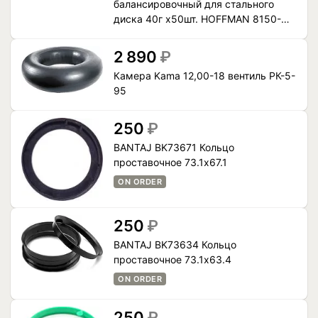
балансировочный для стального
диска 40г x50шт. HOFFMAN 8150-
040 (8150-0401-501)
2 890
₽
Камера Kama 12,00-18 вентиль РК-5-
95
250
₽
BANTAJ BK73671 Кольцо
проставочное 73.1x67.1
ON ORDER
250
₽
BANTAJ BK73634 Кольцо
проставочное 73.1x63.4
ON ORDER
250
₽