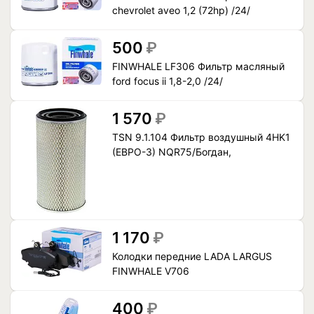
chevrolet aveo 1,2 (72hp) /24/
500
₽
FINWHALE LF306 Фильтр масляный
ford focus ii 1,8-2,0 /24/
1 570
₽
TSN 9.1.104 Фильтр воздушный 4HK1
(ЕВРО-3) NQR75/Богдан,
1 170
₽
Колодки передние LADA LARGUS
FINWHALE V706
400
₽