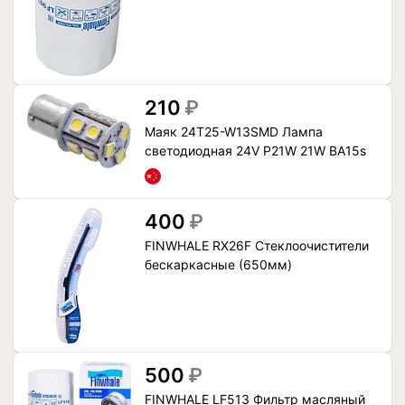
210
₽
Маяк 24T25-W13SMD Лампа
светодиодная 24V P21W 21W BA15s
400
₽
FINWHALE RX26F Стеклоочистители
бескаркасные (650мм)
500
₽
FINWHALE LF513 Фильтр масляный