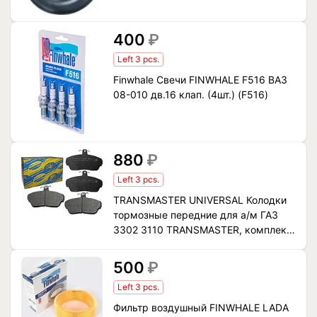
400
₽
Left 3 pcs.
Finwhale Свечи FINWHALE F516 ВАЗ
08-010 дв.16 клап. (4шт.) (F516)
880
₽
Left 3 pcs.
TRANSMASTER UNIVERSAL Колодки
тормозные передние для а/м ГАЗ
3302 3110 ТRANSMASTER, комплект
(TR443C)
500
₽
Left 3 pcs.
Фильтр воздушный FINWHALE LADA