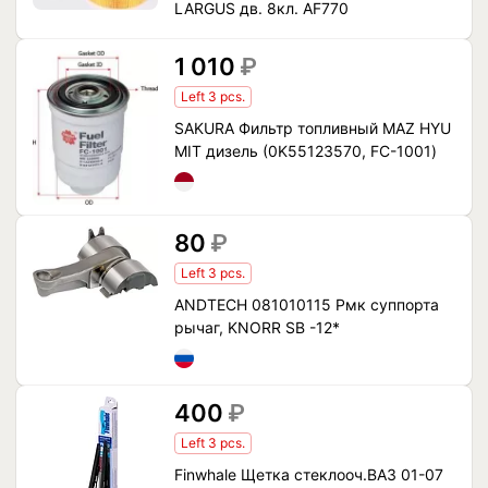
LARGUS дв. 8кл. AF770
1 010
₽
Left 3 pcs.
SAKURA Фильтр топливный MAZ HYU
MIT дизель (0K55123570, FC-1001)
80
₽
Left 3 pcs.
ANDTECH 081010115 Рмк суппорта
рычаг, KNORR SB -12*
400
₽
Left 3 pcs.
Finwhale Щетка стеклооч.ВАЗ 01-07