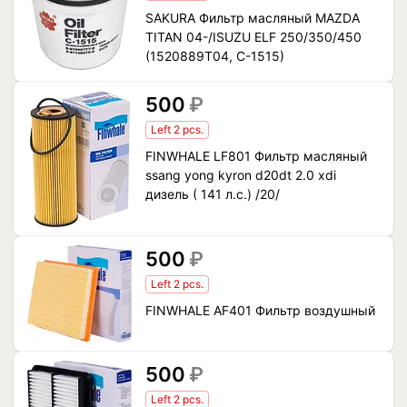
SAKURA Фильтр масляный MAZDA
TITAN 04-/ISUZU ELF 250/350/450
(1520889T04, C-1515)
500
₽
Left 2 pcs.
FINWHALE LF801 Фильтр масляный
ssang yong kyron d20dt 2.0 xdi
дизель ( 141 л.с.) /20/
500
₽
Left 2 pcs.
FINWHALE AF401 Фильтр воздушный
500
₽
Left 2 pcs.