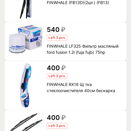
FINWHALE (FB13D)(2шт.) (FB13)
540
₽
Left 3 pcs.
FINWHALE LF325 Фильтр масляный
ford fusion 1.2l (fuja fujb) 75hp
400
₽
Left 3 pcs.
FINWHALE RX16 Щ тка
стеклоочистителя 40см бескарка
400
₽
Left 3 pcs.