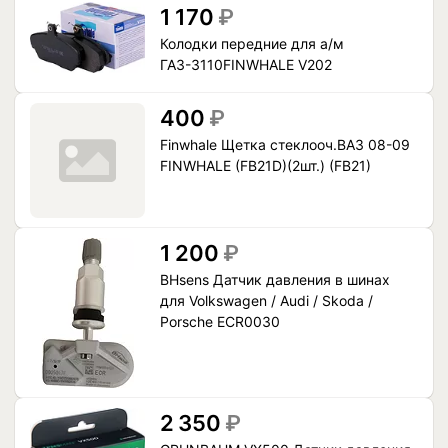
1 170
₽
Колодки передние для а/м
ГАЗ-3110FINWHALE V202
400
₽
Finwhale Щетка стеклооч.ВАЗ 08-09
FINWHALE (FB21D)(2шт.) (FB21)
1 200
₽
BHsens Датчик давления в шинах
для Volkswagen / Audi / Skoda /
Porsche ECR0030
2 350
₽