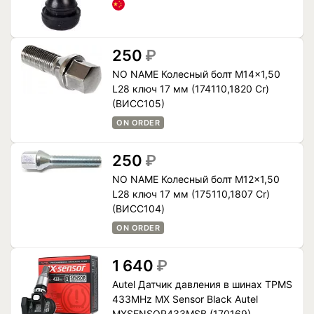
250
₽
NO NAME Колесный болт M14x1,50
L28 ключ 17 мм (174110,1820 Cr)
(ВИСС105)
ON ORDER
250
₽
NO NAME Колесный болт M12x1,50
L28 ключ 17 мм (175110,1807 Cr)
(ВИCC104)
ON ORDER
1 640
₽
Autel Датчик давления в шинах TPMS
433MHz MX Sensor Black Autel
MXSENSOR433MSB (170169)