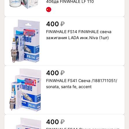
406дв FINWHALE LF 110
400
₽
FINWHALE FS14 FINWHALE свеча
зажигания LADA инж.Niva (1шт)
400
₽
FINWHALE FS41 Свеча /1881711051/
sonata, santa fe, accent
400
₽