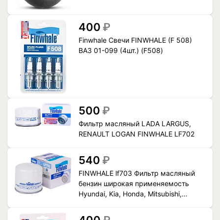
400
₽
Finwhale Свечи FINWHALE (F 508)
ВАЗ 01-099 (4шт.) (F508)
500
₽
Фильтр масляный LADA LARGUS,
RENAULT LOGAN FINWHALE LF702
540
₽
FINWHALE lf703 Фильтр масляный
бензин широкая применяемость
Hyundai, Kia, Honda, Mitsubishi,
Subaru 2630035503; 263