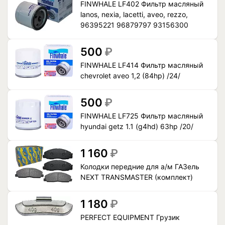
FINWHALE LF402 Фильтр масляный
lanos, nexia, lacetti, aveo, rezzo,
96395221 96879797 93156300
500
₽
FINWHALE LF414 Фильтр масляный
chevrolet aveo 1,2 (84hp) /24/
500
₽
FINWHALE LF725 Фильтр масляный
hyundai getz 1.1 (g4hd) 63hp /20/
1 160
₽
Колодки передние для а/м ГАЗель
NEXT ТRANSMASTER (комплект)
1 180
₽
PERFECT EQUIPMENT Грузик