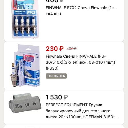
400
₽
FINWHALE F702 Свеча Finwhale (1к-
т=4 шт.)
230
₽
400
₽
Finwhale Свечи FINWHALE (FS-
30/510X)(3-х эл)инж. 08-010 (4шт.)
(FS30)
ON ORDER
1 530
₽
PERFECT EQUIPMENT Грузик
балансировочный для стального
диска 20г x100шт. HOFFMAN 8150-
020 (8150-0201-501)