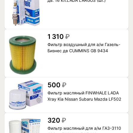
дв. 16 кл.LADA LARGUS (шт.)
1 310
₽
Фильтр воздушный для а/м Газель-
Бизнес дв CUMMINS GB 9434
500
₽
Фильтр масляный FINWHALE LADA
Xray Kia Nissan Subaru Mazda LF502
320
₽
Фильтр масляный для а/м ГАЗ-3110