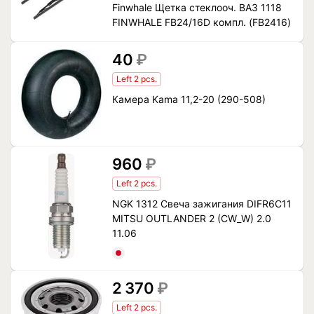
Finwhale Щетка стеклооч. ВАЗ 1118
FINWHALE FB24/16D компл. (FB2416)
40
₽
Left 2 pcs.
Камера Kama 11,2-20 (290-508)
960
₽
Left 2 pcs.
NGK 1312 Свеча зажигания DIFR6C11
MITSU OUTLANDER 2 (CW_W) 2.0
11.06
2 370
₽
Left 2 pcs.