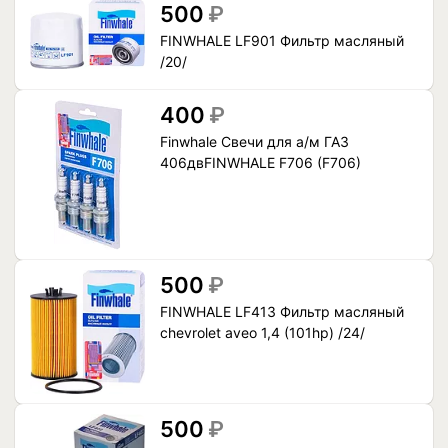
500
₽
FINWHALE LF901 Фильтр масляный
/20/
400
₽
Finwhale Свечи для а/м ГАЗ
406двFINWHALE F706 (F706)
500
₽
FINWHALE LF413 Фильтр масляный
chevrolet aveo 1,4 (101hp) /24/
500
₽