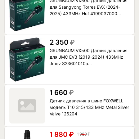
GRUNBAUM VX500 Датчик давления
для Ssangyong Torres EVX (2024-
2025) 433MHz Huf 4199037000
[STorresEVX2425433H4199037000]
2 350
₽
GRUNBAUM VX500 Датчик давления
для JMC EV3 (2019-2024) 433MHz
Jmev S23601010a
[JEV31924433JS23601010A]
1 660
₽
Датчик давления в шине FOXWELL
модель T10 315/433 MHz Metal Silver
Valve 126204
1 880
₽
1 980
₽