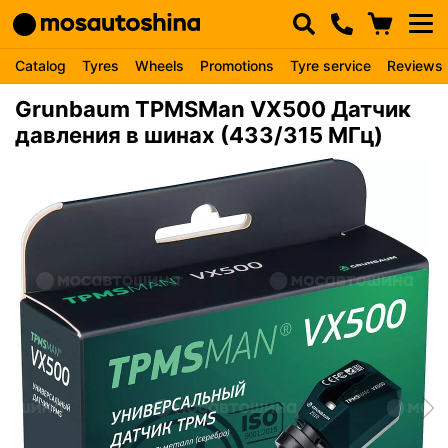
Catalog
Tyres
Wheels
Promotions
Tyre service
Reviews
Grunbaum TPMSMan VX500 Датчик
давления в шинах (433/315 МГц)