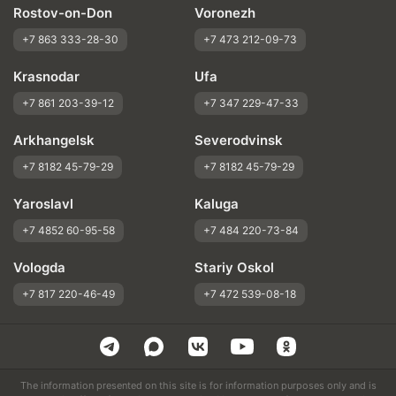
Rostov-on-Don
Voronezh
+7 863 333-28-30
+7 473 212-09-73
Krasnodar
Ufa
+7 861 203-39-12
+7 347 229-47-33
Arkhangelsk
Severodvinsk
+7 8182 45-79-29
+7 8182 45-79-29
Yaroslavl
Kaluga
+7 4852 60-95-58
+7 484 220-73-84
Vologda
Stariy Oskol
+7 817 220-46-49
+7 472 539-08-18
The information presented on this site is for information purposes only and is