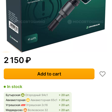
2 150
₽
Add to cart
In stock
Бутырская
Огородный 9Ас1
> 20 шт.
Авиамоторная
Авиамоторная 65с1
> 20 шт.
Угрешская
Угрешская 2с16
> 20 шт.
Медведково
Волковское 32
> 20 шт.