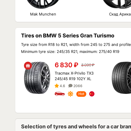
Mak Munchen
Скад Арика
Tires on BMW 5 Series Gran Turismo
Tyre size from R18 to R21, width from 245 to 275 and profile
Minimum tyre size: 245/35 R21, maximum: 275/40 R19
6 830
₽
8 090
₽
Tracmax X-Privilo TX3
245/45 R19 102Y XL
4.6
2066
Hot
Selection of tyres and wheels for a car b