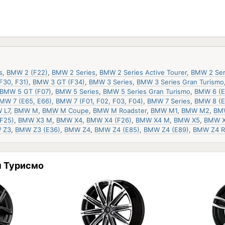
s
,
BMW 2 (F22)
,
BMW 2 Series
,
BMW 2 Series Active Tourer
,
BMW 2 Ser
F30, F31)
,
BMW 3 GT (F34)
,
BMW 3 Series
,
BMW 3 Series Gran Turismo
BMW 5 GT (F07)
,
BMW 5 Series
,
BMW 5 Series Gran Turismo
,
BMW 6 (E
MW 7 (E65, E66)
,
BMW 7 (F01, F02, F03, F04)
,
BMW 7 Series
,
BMW 8 (E
 L7
,
BMW M
,
BMW M Coupe
,
BMW M Roadster
,
BMW M1
,
BMW M2
,
BM
F25)
,
BMW X3 M
,
BMW X4
,
BMW X4 (F26)
,
BMW X4 M
,
BMW X5
,
BMW X
 Z3
,
BMW Z3 (E36)
,
BMW Z4
,
BMW Z4 (E85)
,
BMW Z4 (E89)
,
BMW Z4 R
н Турисмо