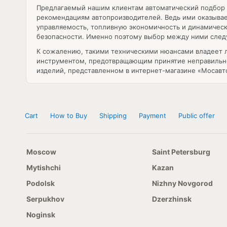
Предлагаемый нашим клиентам автоматический подбор 
рекомендациям автопроизводителей. Ведь ими оказывает
управляемость, топливную экономичность и динамическ
безопасности. Именно поэтому выбор между ними следуе
К сожалению, такими техническими нюансами владеет л
инструментом, предотвращающим принятие неправильног
изделий, представленном в интернет-магазине «Мосавт
Cart
How to Buy
Shipping
Payment
Public offer
Moscow
Saint Petersburg
Mytishchi
Kazan
Podolsk
Nizhny Novgorod
Serpukhov
Dzerzhinsk
Noginsk