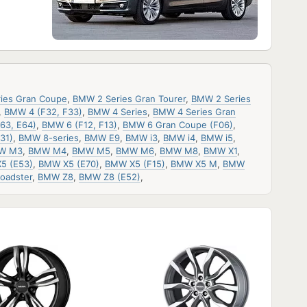
ies Gran Coupe
,
BMW 2 Series Gran Tourer
,
BMW 2 Series
,
BMW 4 (F32, F33)
,
BMW 4 Series
,
BMW 4 Series Gran
63, E64)
,
BMW 6 (F12, F13)
,
BMW 6 Gran Coupe (F06)
,
31)
,
BMW 8-series
,
BMW E9
,
BMW i3
,
BMW i4
,
BMW i5
,
W M3
,
BMW M4
,
BMW M5
,
BMW M6
,
BMW M8
,
BMW X1
,
5 (E53)
,
BMW X5 (E70)
,
BMW X5 (F15)
,
BMW X5 M
,
BMW
oadster
,
BMW Z8
,
BMW Z8 (E52)
,