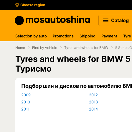
Choose region
Catalog
Selection by auto
Promotions
Shipping
Payment
Tyre
Home
Find by vehicle
Tyres and wheels for BMW
5 Series 
Tyres and wheels for BMW 5 
Турисмо
Подбор шин и дисков по автомобилю БМ
2009
2012
2010
2013
2011
2014