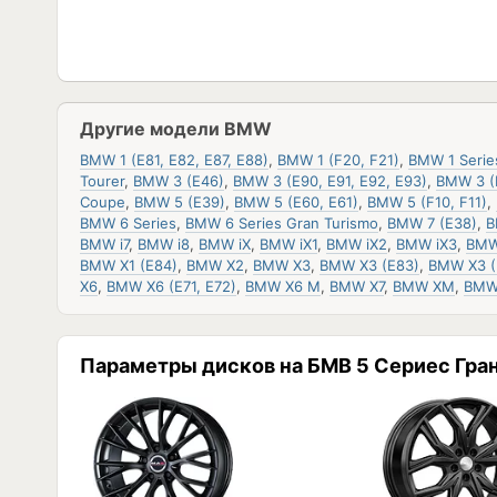
Другие модели BMW
BMW 1 (E81, E82, E87, E88)
,
BMW 1 (F20, F21)
,
BMW 1 Serie
Tourer
,
BMW 3 (E46)
,
BMW 3 (E90, E91, E92, E93)
,
BMW 3 (
Coupe
,
BMW 5 (E39)
,
BMW 5 (E60, E61)
,
BMW 5 (F10, F11)
,
BMW 6 Series
,
BMW 6 Series Gran Turismo
,
BMW 7 (E38)
,
B
BMW i7
,
BMW i8
,
BMW iX
,
BMW iX1
,
BMW iX2
,
BMW iX3
,
BMW
BMW X1 (E84)
,
BMW X2
,
BMW X3
,
BMW X3 (E83)
,
BMW X3 (
X6
,
BMW X6 (E71, E72)
,
BMW X6 M
,
BMW X7
,
BMW XM
,
BMW
Параметры дисков на БМВ 5 Сериес Гра