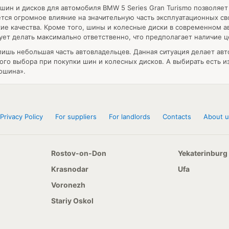
шин и дисков для автомобиля
BMW 5 Series Gran Turismo
позволяет
ся огромное влияние на значительную часть эксплуатационных сво
ие качества. Кроме того, шины и колесные диски в современном а
т делать максимально ответственно, что предполагает наличие це
ишь небольшая часть автовладельцев. Данная ситуация делает ав
о выбора при покупки шин и колесных дисков. А выбирать есть из
ошина».
Privacy Policy
For suppliers
For landlords
Contacts
About u
Rostov-on-Don
Yekaterinburg
Krasnodar
Ufa
Voronezh
Stariy Oskol