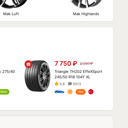
Mak Luft
Mak Highlands
7 750
₽
9 090
₽
w 275/40
Triangle TH202 EffeXSport
245/50 R18 104Y XL
4.8
5013
item
Hot