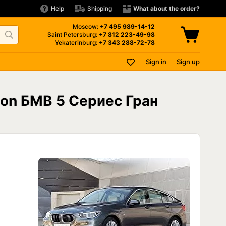
Help
Shipping
What about the order?
Moscow:
+7 495
989-14-12
Saint Petersburg:
+7 812
223-49-98
Yekaterinburg:
+7 343
288-72-78
Sign in
Sign up
e on БМВ 5 Сериес Гран