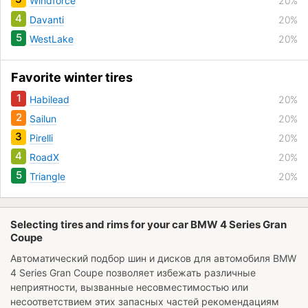
Windforce
20%
4
Davanti
20%
5
WestLake
20%
Favorite winter tires
1
Habilead
20%
2
Sailun
20%
3
Pirelli
20%
4
RoadX
20%
5
Triangle
20%
Selecting tires and rims for your car BMW 4 Series Gran
Coupe
Автоматический подбор шин и дисков для автомобиля
BMW
4 Series Gran Coupe
позволяет избежать различные
неприятности, вызванные несовместимостью или
несоответствием этих запасных частей рекомендациям