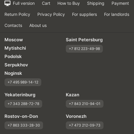
Full version
Cart
How to Buy
Shipping
Payment
Return Policy
Privacy Policy
For suppliers
For landlords
Contacts
About us
Moscow
Saint Petersburg
Mytishchi
+7 812 223-49-98
Podolsk
Serpukhov
Noginsk
+7 495 989-14-12
Yekaterinburg
Kazan
+7 343 288-72-78
+7 843 210-94-01
Rostov-on-Don
Voronezh
+7 863 333-28-30
+7 473 212-09-73