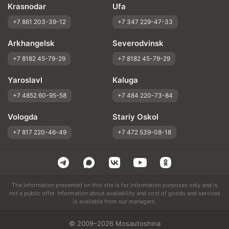
Krasnodar
Ufa
+7 861 203-39-12
+7 347 229-47-33
Arkhangelsk
Severodvinsk
+7 8182 45-79-29
+7 8182 45-79-29
Yaroslavl
Kaluga
+7 4852 60-95-58
+7 484 220-73-84
Vologda
Stariy Oskol
+7 817 220-46-49
+7 472 539-08-18
The information presented on this site is for information purposes only and is
not a public offer. Information about availability and cost of goods and services
is available from our managers.
© 2009–2026 Mosautoshina