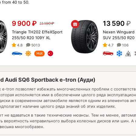
e from 40 to 50.
9 900
₽
13 590
₽
11 190
₽
Triangle TH202 EffeXSport
Nexen Winguard 
255/50 R20 109Y XL
SUV 255/50 R20 
4.8
5013
4.7
106
Hot
and Audi SQ6 Sportback e-tron (Ауди)
 e-tron
позволяет избежать многочисленных проблем с соответств
которая исполняется ими в обеспечении целого ряда эксплуатацио
 диски в современном автомобиле являются одним из элементов а
дполагает наличие целого ряда знаний об этих изделиях.
 не вдаваться в такие технические нюансы. Тем не менее, автома
ть вероятность неправильного выбора колесных дисков или шин. А
весьма многообразен.