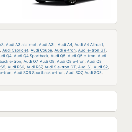
A3
,
Audi A3 allstreet
,
Audi A3L
,
Audi A4
,
Audi A4 Allroad
,
,
Audi Cabriolet
,
Audi Coupe
,
Audi e-tron
,
Audi e-tron GT
,
udi Q4
,
Audi Q4 Sportback
,
Audi Q5
,
Audi Q5 e-tron
,
Audi
back e-tron
,
Audi Q7
,
Audi Q8
,
Audi Q8 e-tron
,
Audi Q8
RS5
,
Audi RS6
,
Audi RS7
,
Audi S e-tron GT
,
Audi S1
,
Audi S2
,
e-tron
,
Audi SQ6 Sportback e-tron
,
Audi SQ7
,
Audi SQ8
,