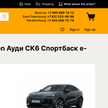
Help
Shipping
What about the order?
Moscow:
+7 495
989-14-12
Saint Petersburg:
+7 812
223-49-98
Yekaterinburg:
+7 343
288-72-78
Sign in
Sign up
 on Ауди СК6 Спортбаск е-