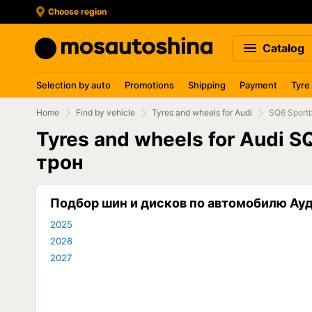
Choose region
Catalog
Selection by auto
Promotions
Shipping
Payment
Tyre
Home
Find by vehicle
Tyres and wheels for Audi
SQ6 Sportb
Tyres and wheels for Audi S
трон
Подбор шин и дисков по автомобилю Ау
2025
2026
2027