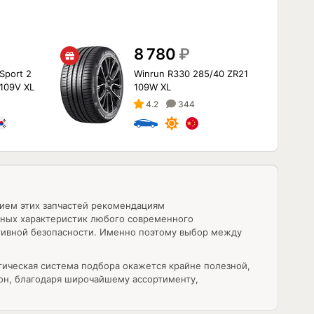
8 780
₽
Sport 2
Winrun R330 285/40 ZR21
109V XL
109W XL
4.2
344
ием этих запчастей рекомендациям
нных характеристик любого современного
ктивной безопасности. Именно поэтому выбор между
тическая система подбора окажется крайне полезной,
 он, благодаря широчайшему ассортименту,