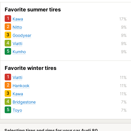
Favorite summer tires
1
Кама
17%
2
Nitto
9%
3
Goodyear
9%
4
Viatti
9%
5
Kumho
9%
Favorite winter tires
1
Viatti
11%
2
Hankook
11%
3
Кама
11%
4
Bridgestone
7%
5
Toyo
7%
Selecting tires and rims for your car Audi 80