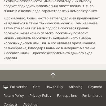
активной безопасности. Именно поэтому к их выбору
следует подходить максимально ответственно, т. е. со
знанием о целом ряде параметров этих комплектующих.
К сожалению, большинство автовладельцев предпочитает
не вдаваться в такие технические нюансы. Тем не менее,
автоматическая система подбора окажется крайне
полезной, независимо от этого, поскольку позволит
минимизировать вероятность неправильного выбора
колесных дисков или шин. А его отличает чрезвычайное
разнообразие, благодаря наличию в интернет-магазине
«Мосавтошина» широкого ассортимента данного вида
изделий.
Full version
Cart
How to Buy
Shipping
Payment
Return Policy
Privacy Policy
For suppliers
For landlords
Contacts
About us