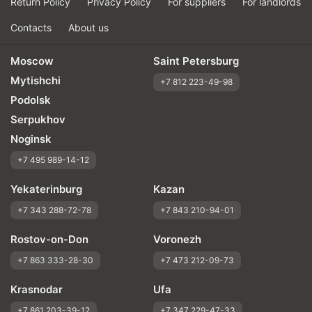
Return Policy
Privacy Policy
For suppliers
For landlords
Contacts
About us
Moscow
Saint Petersburg
Mytishchi
+7 812 223-49-98
Podolsk
Serpukhov
Noginsk
+7 495 989-14-12
Yekaterinburg
Kazan
+7 343 288-72-78
+7 843 210-94-01
Rostov-on-Don
Voronezh
+7 863 333-28-30
+7 473 212-09-73
Krasnodar
Ufa
+7 861 203-39-12
+7 347 229-47-33