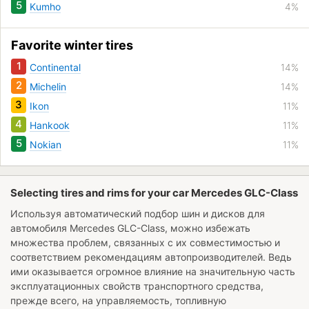
5
Kumho
4%
Favorite winter tires
1
Continental
14%
2
Michelin
14%
3
Ikon
11%
4
Hankook
11%
5
Nokian
11%
Selecting tires and rims for your car Mercedes GLC-Class
Используя автоматический подбор шин и дисков для
автомобиля
Mercedes GLC-Class
, можно избежать
множества проблем, связанных с их совместимостью и
соответствием рекомендациям автопроизводителей. Ведь
ими оказывается огромное влияние на значительную часть
эксплуатационных свойств транспортного средства,
прежде всего, на управляемость, топливную