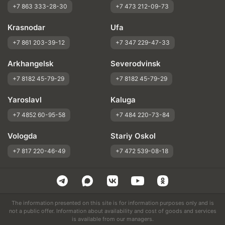
+7 863 333-28-30
+7 473 212-09-73
Krasnodar
Ufa
+7 861 203-39-12
+7 347 229-47-33
Arkhangelsk
Severodvinsk
+7 8182 45-79-29
+7 8182 45-79-29
Yaroslavl
Kaluga
+7 4852 60-95-58
+7 484 220-73-84
Vologda
Stariy Oskol
+7 817 220-46-49
+7 472 539-08-18
The information presented on this site is for information purposes only and is
not a public offer. Information about availability and cost of goods and services
is available from our managers.