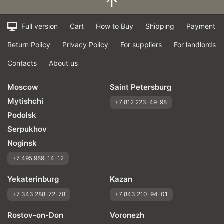
Full version
Cart
How to Buy
Shipping
Payment
Return Policy
Privacy Policy
For suppliers
For landlords
Contacts
About us
Moscow
Saint Petersburg
Mytishchi
+7 812 223-49-98
Podolsk
Serpukhov
Noginsk
+7 495 989-14-12
Yekaterinburg
Kazan
+7 343 288-72-78
+7 843 210-94-01
Rostov-on-Don
Voronezh