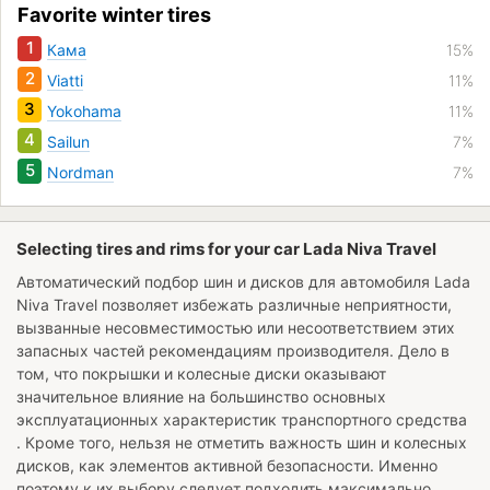
Favorite winter tires
1
Кама
15%
2
Viatti
11%
3
Yokohama
11%
4
Sailun
7%
5
Nordman
7%
Selecting tires and rims for your car Lada Niva Travel
Автоматический подбор шин и дисков для автомобиля
Lada
Niva Travel
позволяет избежать различные неприятности,
вызванные несовместимостью или несоответствием этих
запасных частей рекомендациям производителя. Дело в
том, что покрышки и колесные диски оказывают
значительное влияние на большинство основных
эксплуатационных характеристик транспортного средства
. Кроме того, нельзя не отметить важность шин и колесных
дисков, как элементов активной безопасности. Именно
поэтому к их выбору следует подходить максимально