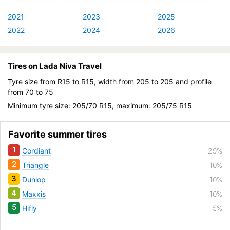
2021
2023
2025
2022
2024
2026
Tires on Lada Niva Travel
Tyre size from R15 to R15, width from 205 to 205 and profile
from 70 to 75
Minimum tyre size: 205/70 R15, maximum: 205/75 R15
Favorite summer tires
1
Cordiant
29%
2
Triangle
10%
3
Dunlop
10%
4
Maxxis
10%
5
Hifly
5%