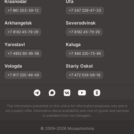
Krasnodar
Ufa
+7 861 203-39-12
+7 347 229-47-33
Arkhangelsk
Severodvinsk
+7 8182 45-79-29
+7 8182 45-79-29
Yaroslavl
Kaluga
+7 4852 60-95-58
+7 484 220-73-84
Vologda
Stariy Oskol
+7 817 220-46-49
+7 472 539-08-18
The information presented on this site is for information purposes only and is
not a public offer. Information about availability and cost of goods and services
is available from our managers.
© 2009–2026 Mosautoshina