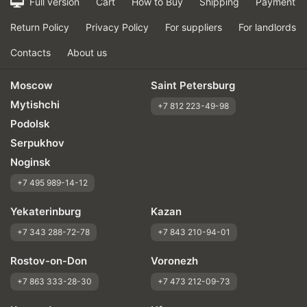
Full version
Cart
How to Buy
Shipping
Payment
Return Policy
Privacy Policy
For suppliers
For landlords
Contacts
About us
Moscow
Saint Petersburg
Mytishchi
+7 812 223-49-98
Podolsk
Serpukhov
Noginsk
+7 495 989-14-12
Yekaterinburg
Kazan
+7 343 288-72-78
+7 843 210-94-01
Rostov-on-Don
Voronezh
+7 863 333-28-30
+7 473 212-09-73