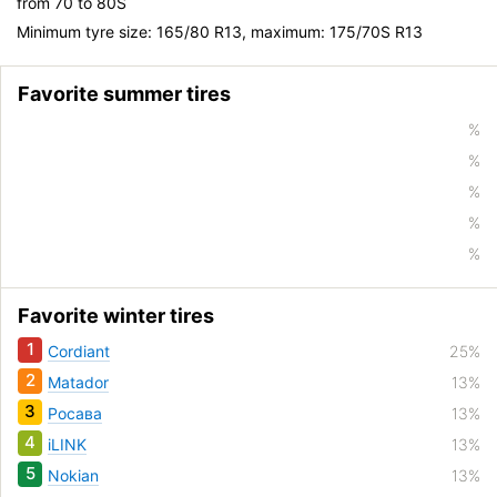
from 70 to 80S
Minimum tyre size: 165/80 R13, maximum: 175/70S R13
Favorite summer tires
%
%
%
%
%
Favorite winter tires
1
Cordiant
25%
2
Matador
13%
3
Росава
13%
4
iLINK
13%
5
Nokian
13%