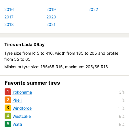
2016
2019
2022
2017
2020
2018
2021
Tires on Lada XRay
Tyre size from R15 to R16, width from 185 to 205 and profile
from 55 to 65
Minimum tyre size: 185/65 R15, maximum: 205/55 R16
Favorite summer tires
1
Yokohama
13%
2
Pirelli
11%
3
Windforce
11%
4
WestLake
8%
5
Viatti
8%