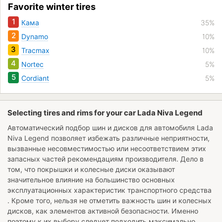
Favorite winter tires
1
Кама
35%
2
Dynamo
10%
3
Tracmax
10%
4
Nortec
5%
5
Cordiant
5%
Selecting tires and rims for your car Lada Niva Legend
Автоматический подбор шин и дисков для автомобиля
Lada
Niva Legend
позволяет избежать различные неприятности,
вызванные несовместимостью или несоответствием этих
запасных частей рекомендациям производителя. Дело в
том, что покрышки и колесные диски оказывают
значительное влияние на большинство основных
эксплуатационных характеристик транспортного средства
. Кроме того, нельзя не отметить важность шин и колесных
дисков, как элементов активной безопасности. Именно
поэтому к их выбору следует подходить максимально