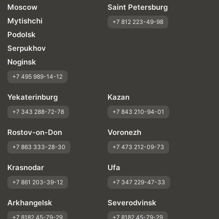
Moscow
Saint Petersburg
Mytishchi
+7 812 223-49-98
Podolsk
Serpukhov
Noginsk
+7 495 989-14-12
Yekaterinburg
Kazan
+7 343 288-72-78
+7 843 210-94-01
Rostov-on-Don
Voronezh
+7 863 333-28-30
+7 473 212-09-73
Krasnodar
Ufa
+7 861 203-39-12
+7 347 229-47-33
Arkhangelsk
Severodvinsk
+7 8182 45-79-29
+7 8182 45-79-29