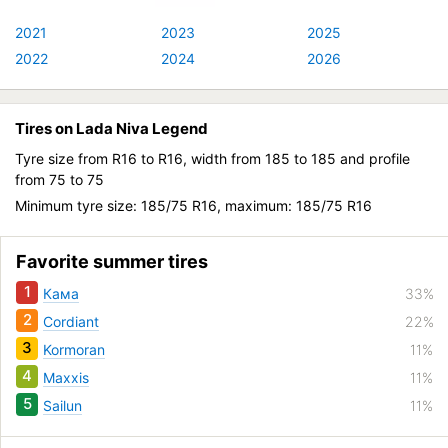
2021
2023
2025
2022
2024
2026
Tires on Lada Niva Legend
Tyre size from R16 to R16, width from 185 to 185 and profile
from 75 to 75
Minimum tyre size: 185/75 R16, maximum: 185/75 R16
Favorite summer tires
1
Кама
33%
2
Cordiant
22%
3
Kormoran
11%
4
Maxxis
11%
5
Sailun
11%