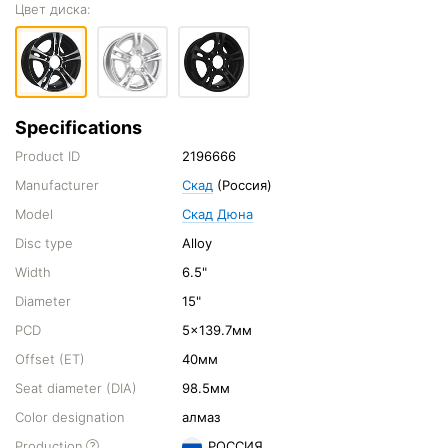
Цвет диска:
Specifications
Product ID
2196666
Manufacturer
Скад
(Россия)
Model
Скад Дюна
Disc type
Alloy
Width
6.5"
Diameter
15"
PCD
5x139.7мм
Offset (ET)
40мм
Seat diameter (DIA)
98.5мм
Color designation
алмаз
Production
РОССИЯ