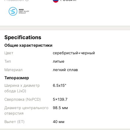
Specifications
Общие характеристики
Цвет
серебристый+черный
Тип
литые
Материал
легкий сплав
Типоразмер
Ширина х диаметр
6.5х15"
обода (JxD)
Сверловка (NxPCD)
5x139.7
Диаметр центрального
98.5 мм
отверстия
Вылет (ET)
40 мм