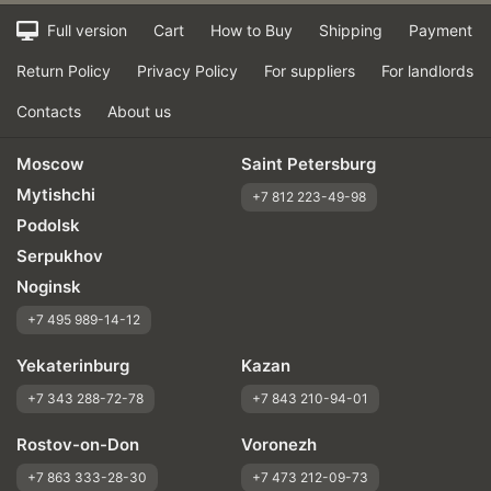
Full version
Cart
How to Buy
Shipping
Payment
Return Policy
Privacy Policy
For suppliers
For landlords
Contacts
About us
Moscow
Saint Petersburg
Mytishchi
+7 812 223-49-98
Podolsk
Serpukhov
Noginsk
+7 495 989-14-12
Yekaterinburg
Kazan
+7 343 288-72-78
+7 843 210-94-01
Rostov-on-Don
Voronezh
+7 863 333-28-30
+7 473 212-09-73