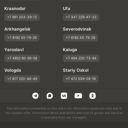
Krasnodar
Ufa
+7 861 203-39-12
+7 347 229-47-33
Arkhangelsk
Severodvinsk
+7 8182 45-79-29
+7 8182 45-79-29
Yaroslavl
Kaluga
+7 4852 60-95-58
+7 484 220-73-84
Vologda
Stariy Oskol
+7 817 220-46-49
+7 472 539-08-18
The information presented on this site is for information purposes only and is
not a public offer. Information about availability and cost of goods and services
is available from our managers.