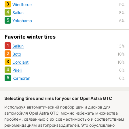
3
Windforce
9%
4
Sailun
8%
5
Yokohama
6%
Favorite winter tires
1
Sailun
13%
2
Boto
10%
3
Cordiant
10%
4
Pirelli
6%
5
Kormoran
6%
Selecting tires and rims for your car Opel Astra GTC
Используя автоматический подбор шин и дисков для
автомобиля
Opel Astra GTC
, можно избежать множества
проблем, связанных с их совместимостью и соответствием
рекомендациям автопроизводителей. Это обусловлено