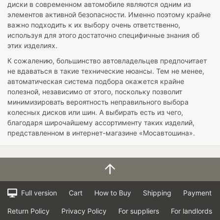
диски в современном автомобиле являются одним из
элементов активной безопасности. Именно поэтому крайне
важно подходить к их выбору очень ответственно,
используя для этого достаточно специфичные знания об
этих изделиях.
К сожалению, большинство автовладельцев предпочитает
не вдаваться в такие технические нюансы. Тем не менее,
автоматическая система подбора окажется крайне
полезной, независимо от этого, поскольку позволит
минимизировать вероятность неправильного выбора
колесных дисков или шин. А выбирать есть из чего,
благодаря широчайшему ассортименту таких изделий,
представленном в интернет-магазине «Мосавтошина».
Full version
Cart
How to Buy
Shipping
Payment
Return Policy
Privacy Policy
For suppliers
For landlords