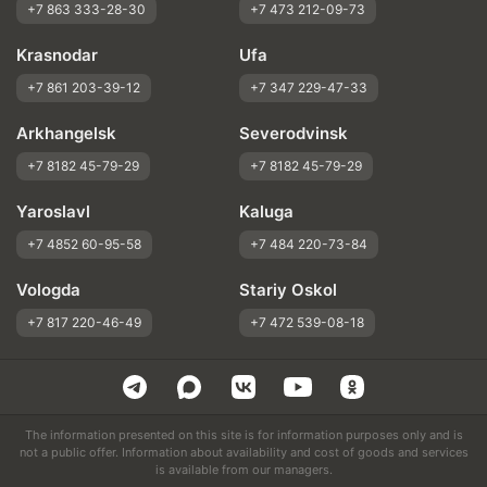
+7 863 333-28-30
+7 473 212-09-73
Krasnodar
Ufa
+7 861 203-39-12
+7 347 229-47-33
Arkhangelsk
Severodvinsk
+7 8182 45-79-29
+7 8182 45-79-29
Yaroslavl
Kaluga
+7 4852 60-95-58
+7 484 220-73-84
Vologda
Stariy Oskol
+7 817 220-46-49
+7 472 539-08-18
The information presented on this site is for information purposes only and is
not a public offer. Information about availability and cost of goods and services
is available from our managers.