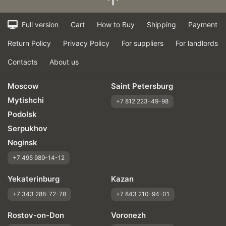
Full version
Cart
How to Buy
Shipping
Payment
Return Policy
Privacy Policy
For suppliers
For landlords
Contacts
About us
Moscow
Saint Petersburg
Mytishchi
+7 812 223-49-98
Podolsk
Serpukhov
Noginsk
+7 495 989-14-12
Yekaterinburg
Kazan
+7 343 288-72-78
+7 843 210-94-01
Rostov-on-Don
Voronezh