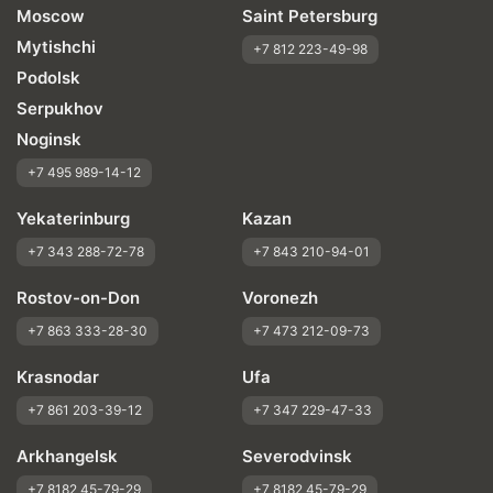
Moscow
Saint Petersburg
Mytishchi
+7 812 223-49-98
Podolsk
Serpukhov
Noginsk
+7 495 989-14-12
Yekaterinburg
Kazan
+7 343 288-72-78
+7 843 210-94-01
Rostov-on-Don
Voronezh
+7 863 333-28-30
+7 473 212-09-73
Krasnodar
Ufa
+7 861 203-39-12
+7 347 229-47-33
Arkhangelsk
Severodvinsk
+7 8182 45-79-29
+7 8182 45-79-29