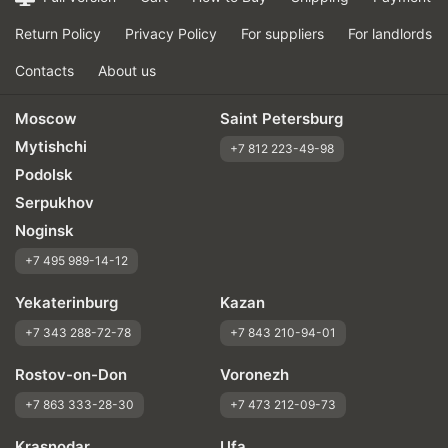
Return Policy
Privacy Policy
For suppliers
For landlords
Contacts
About us
Moscow
Saint Petersburg
Mytishchi
+7 812 223-49-98
Podolsk
Serpukhov
Noginsk
+7 495 989-14-12
Yekaterinburg
Kazan
+7 343 288-72-78
+7 843 210-94-01
Rostov-on-Don
Voronezh
+7 863 333-28-30
+7 473 212-09-73
Krasnodar
Ufa