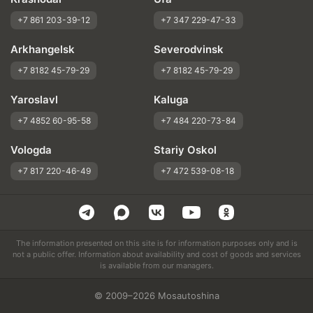
+7 861 203-39-12
+7 347 229-47-33
Arkhangelsk
Severodvinsk
+7 8182 45-79-29
+7 8182 45-79-29
Yaroslavl
Kaluga
+7 4852 60-95-58
+7 484 220-73-84
Vologda
Stariy Oskol
+7 817 220-46-49
+7 472 539-08-18
The information presented on this site is for information purposes only and is
not a public offer. Information about availability and cost of goods and services
is available from our managers.
© 2009–2026 Mosautoshina