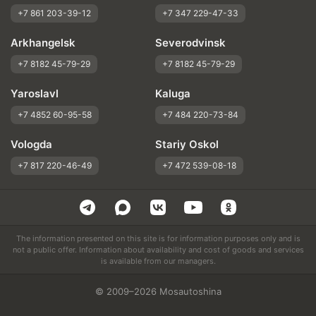
+7 861 203-39-12
+7 347 229-47-33
Arkhangelsk
Severodvinsk
+7 8182 45-79-29
+7 8182 45-79-29
Yaroslavl
Kaluga
+7 4852 60-95-58
+7 484 220-73-84
Vologda
Stariy Oskol
+7 817 220-46-49
+7 472 539-08-18
The information presented on this site is for information purposes only and is
not a public offer. Information about availability and cost of goods and services
is available from our managers.
© 2009–2026 Mosautoshina