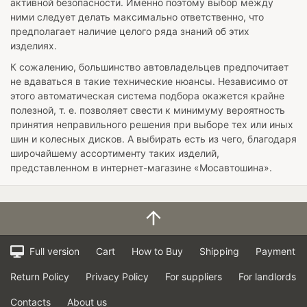
активной безопасности. Именно поэтому выбор между
ними следует делать максимально ответственно, что
предполагает наличие целого ряда знаний об этих
изделиях.
К сожалению, большинство автовладельцев предпочитает
не вдаваться в такие технические нюансы. Независимо от
этого автоматическая система подбора окажется крайне
полезной, т. е. позволяет свести к минимуму вероятность
принятия неправильного решения при выборе тех или иных
шин и колесных дисков. А выбирать есть из чего, благодаря
широчайшему ассортименту таких изделий,
представленном в интернет-магазине «Мосавтошина».
Full version
Cart
How to Buy
Shipping
Payment
Return Policy
Privacy Policy
For suppliers
For landlords
Contacts
About us