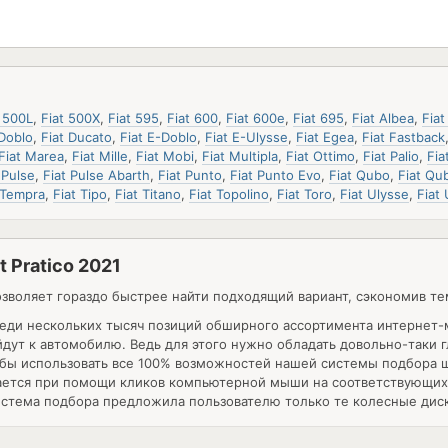
t 500L
,
Fiat 500X
,
Fiat 595
,
Fiat 600
,
Fiat 600e
,
Fiat 695
,
Fiat Albea
,
Fiat
 Doblo
,
Fiat Ducato
,
Fiat E-Doblo
,
Fiat E-Ulysse
,
Fiat Egea
,
Fiat Fastback
Fiat Marea
,
Fiat Mille
,
Fiat Mobi
,
Fiat Multipla
,
Fiat Ottimo
,
Fiat Palio
,
Fia
 Pulse
,
Fiat Pulse Abarth
,
Fiat Punto
,
Fiat Punto Evo
,
Fiat Qubo
,
Fiat Qu
 Tempra
,
Fiat Tipo
,
Fiat Titano
,
Fiat Topolino
,
Fiat Toro
,
Fiat Ulysse
,
Fiat
 Pratico 2021
зволяет гораздо быстрее найти подходящий вариант, сэкономив т
реди нескольких тысяч позиций обширного ассортимента интернет-
дут к автомобилю. Ведь для этого нужно обладать довольно-таки г
бы использовать все 100% возможностей нашей системы подбора ши
ается при помощи кликов компьютерной мыши на соответствующих 
система подбора предложила пользователю только те колесные диск