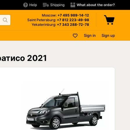
Help
Shipping
What about the order?
Moscow:
+7 495
989-14-12
Saint Petersburg:
+7 812
223-49-98
Yekaterinburg:
+7 343
288-72-78
Sign in
Sign up
Пратисо 2021