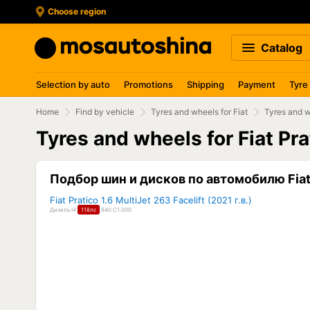
Choose region
Catalog
Selection by auto
Promotions
Shipping
Payment
Tyre
Home
Find by vehicle
Tyres and wheels for Fiat
Tyres and w
Tyres and wheels for Fiat P
Подбор шин и дисков по автомобилю Fiat 
Fiat Pratico 1.6 MultiJet 263 Facelift (2021 г.в.)
Дизель I4
118лс
940 C1.000