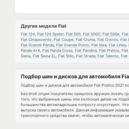
Другие модели Fiat
Fiat 124
,
Fiat 124 Spider
,
Fiat 500
,
Fiat 500C
,
Fiat 500e
,
Fia
Fiat Cinquecento
,
Fiat Coupe
,
Fiat Croma
,
Fiat Cronos
,
Fiat
Fiat Grande Panda
,
Fiat Grande Punto
,
Fiat Idea
,
Fiat Linea
,
Panda 4x4
,
Fiat Panda Cross
,
Fiat Pandina
,
Fiat Pratico
,
Fiat
Siena
,
Fiat Siena EL
,
Fiat Stilo
,
Fiat Strada
,
Fiat Talento
,
Fiat
Подбор шин и дисков для автомобиля Fiat
Подбор шин и дисков для автомобиля
Fiat Pratico 2021
по
Без этой опции покупателю пришлось вручную искать с
того, что выбранные шины или колесные диски не подой
большинства автовладельцев попросту отсутствуют. Что
выпуска своего автомобиля. Данная информация указыв
транспортного средства хватит, чтобы автоматическая 