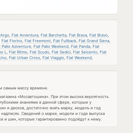
 Argo
,
Fiat Avventura
,
Fiat Barchetta
,
Fiat Brava
,
Fiat Bravo
,
,
Fiat Fiorino
,
Fiat Freemont
,
Fiat Fullback
,
Fiat Grand Siena
,
t Palio Adventure
,
Fiat Palio Weekend
,
Fiat Panda
,
Fiat
bo L
,
Fiat Ritmo
,
Fiat Scudo
,
Fiat Sedici
,
Fiat Seicento
,
Fiat
 Uno
,
Fiat Urban Cross
,
Fiat Viaggio
,
Fiat Weekend
,
ем самым массу времени.
магазина «Мосавтошина». При этом высока вероятность
лубокими знаниями в данной сфере, которые у
н и дисков, достаточно знать марку, модель и год
надписях. Сведений о марке, модели и годе выпуска
и и шин, которые гарантированно подойдут к нему.