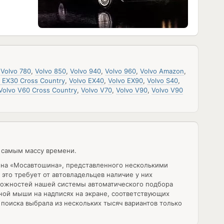
,
Volvo 780
,
Volvo 850
,
Volvo 940
,
Volvo 960
,
Volvo Amazon
,
o EX30 Cross Country
,
Volvo EX40
,
Volvo EX90
,
Volvo S40
,
Volvo V60 Cross Country
,
Volvo V70
,
Volvo V90
,
Volvo V90
 самым массу времени.
ина «Мосавтошина», представленного несколькими
это требует от автовладельцев наличие у них
озможностей нашей системы автоматического подбора
ной мыши на надписях на экране, соответствующих
поиска выбрала из нескольких тысяч вариантов только