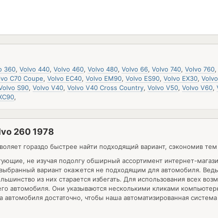
o 360
,
Volvo 440
,
Volvo 460
,
Volvo 480
,
Volvo 66
,
Volvo 740
,
Volvo 760
lvo C70 Coupe
,
Volvo EC40
,
Volvo EM90
,
Volvo ES90
,
Volvo EX30
,
Volv
Volvo S90
,
Volvo V40
,
Volvo V40 Cross Country
,
Volvo V50
,
Volvo V60
,
 XC90
,
lvo 260 1978
воляет гораздо быстрее найти подходящий вариант, сэкономив тем
тующие, не изучая подолгу обширный ассортимент интернет-магаз
о выбранный вариант окажется не подходящим для автомобиля. Ведь 
большинство из них старается избегать. Для использования всех в
оего автомобиля. Они указываются несколькими кликами компьютер
 автомобиля достаточно, чтобы наша автоматизированная система 