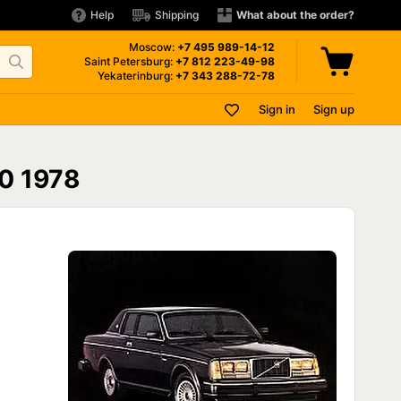
Help
Shipping
What about the order?
Moscow:
+7 495
989-14-12
Saint Petersburg:
+7 812
223-49-98
Yekaterinburg:
+7 343
288-72-78
Sign in
Sign up
60 1978