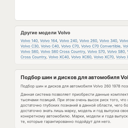
Другие модели Volvo
Volvo 140
,
Volvo 164
,
Volvo 240
,
Volvo 260
,
Volvo 340
,
Volv
Volvo C30
,
Volvo C40
,
Volvo C70
,
Volvo C70 Convertible
,
Vo
Volvo S60
,
Volvo S60 Cross Country
,
Volvo S70
,
Volvo S80
,
Cross Country
,
Volvo XC40
,
Volvo XC60
,
Volvo XC70
,
Volvo
Подбор шин и дисков для автомобиля Vo
Подбор шин и дисков для автомобиля
Volvo 260 1978
поз
Данная система позволяет приобрести данные комплек
тысячами позиций. При этом очень высок риск того, чт
достаточно глубоких познаний в данной области, чего 
достаточно знать лишь марку, модель и год выпуска св
конкретному автомобилю. Марки, модели и года выпуска
те, которые гарантированно подойдут для него.