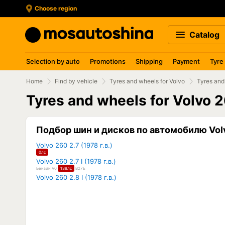
Choose region
Catalog
Selection by auto
Promotions
Shipping
Payment
Tyre
Home
Find by vehicle
Tyres and wheels for Volvo
Tyres and
Tyres and wheels for Volvo 
Подбор шин и дисков по автомобилю Vol
Volvo 260 2.7 (1978 г.в.)
0лс
Volvo 260 2.7 I (1978 г.в.)
Бензин V6
138лс
B27E
Volvo 260 2.8 I (1978 г.в.)