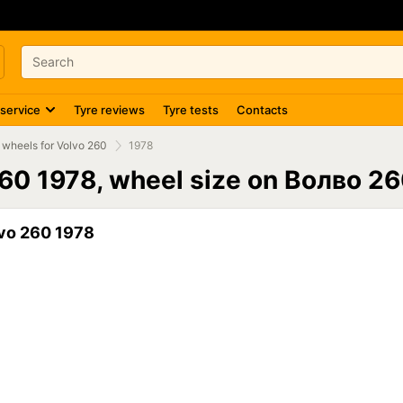
 service
Tyre reviews
Tyre tests
Contacts
 wheels for Volvo 260
1978
260 1978, wheel size on Волво 2
vo 260 1978