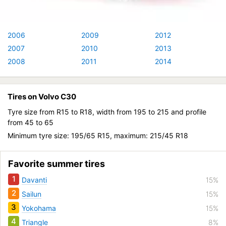
2006
2009
2012
2007
2010
2013
2008
2011
2014
Tires on Volvo C30
Tyre size from R15 to R18, width from 195 to 215 and profile
from 45 to 65
Minimum tyre size: 195/65 R15, maximum: 215/45 R18
Favorite summer tires
1
Davanti
15%
2
Sailun
15%
3
Yokohama
15%
4
Triangle
8%