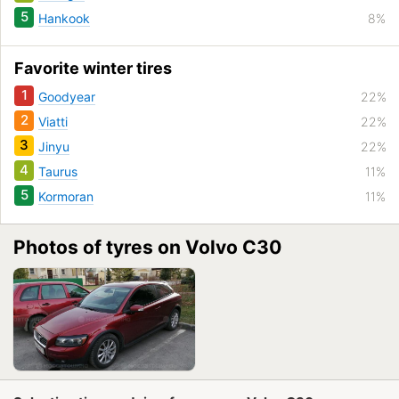
5
Hankook
8%
Favorite winter tires
1
Goodyear
22%
2
Viatti
22%
3
Jinyu
22%
4
Taurus
11%
5
Kormoran
11%
Photos of tyres on Volvo C30