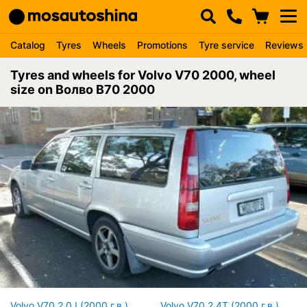
Catalog
Tyres
Wheels
Promotions
Tyre service
Reviews
Tyres and wheels for Volvo V70 2000, wheel
size on Волво В70 2000
Volvo V70 2.0 I (2000 г.в.)
Volvo V70 2.4T (2000 г.в.)