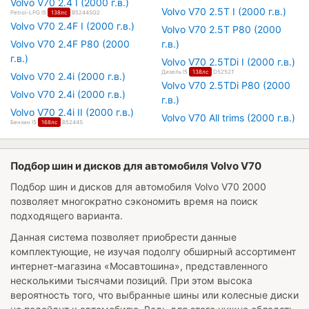
Volvo V70 2.4 I (2000 г.в.)
Volvo V70 2.5T I (2000 г.в.)
Petrol-LPG I5
138лс
B5244SG2
Volvo V70 2.4F I (2000 г.в.)
Volvo V70 2.5T P80 (2000
Volvo V70 2.4F P80 (2000
г.в.)
г.в.)
Volvo V70 2.5TDi I (2000 г.в.)
Дизель I5
138лс
D5252T
Volvo V70 2.4i (2000 г.в.)
Volvo V70 2.5TDi P80 (2000
Volvo V70 2.4i (2000 г.в.)
г.в.)
Volvo V70 2.4i II (2000 г.в.)
Volvo V70 All trims (2000 г.в.)
Бензин I5
168лс
B5244S
Подбор шин и дисков для автомобиля Volvo V70
Подбор шин и дисков для автомобиля
Volvo V70 2000
позволяет многократно сэкономить время на поиск
подходящего варианта.
Данная система позволяет приобрести данные
комплектующие, не изучая подолгу обширный ассортимент
интернет-магазина «Мосавтошина», представленного
несколькими тысячами позиций. При этом высока
вероятность того, что выбранные шины или колесные диски