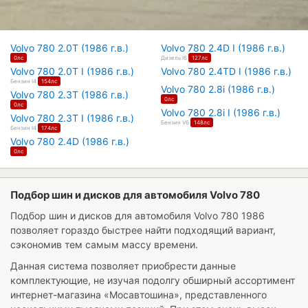
Volvo 780 2.0T (1986 г.в.)
Volvo 780 2.4D I (1986 г.в.)
0лс
Дизель I6
127лс
Volvo 780 2.0T I (1986 г.в.)
Volvo 780 2.4TD I (1986 г.в.)
Бензин I4
154лс
Volvo 780 2.8i (1986 г.в.)
Volvo 780 2.3T (1986 г.в.)
0лс
0лс
Volvo 780 2.8i I (1986 г.в.)
Volvo 780 2.3T I (1986 г.в.)
Бензин V6
148лс
Бензин I4
174лс
Volvo 780 2.4D (1986 г.в.)
0лс
Подбор шин и дисков для автомобиля Volvo 780
Подбор шин и дисков для автомобиля
Volvo 780 1986
позволяет гораздо быстрее найти подходящий вариант,
сэкономив тем самым массу времени.
Данная система позволяет приобрести данные
комплектующие, не изучая подолгу обширный ассортимент
интернет-магазина «Мосавтошина», представленного