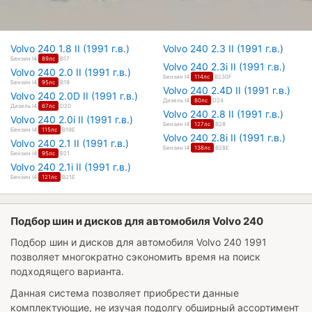
Volvo 240 1.8 II (1991 г.в.)
Volvo 240 2.3 II (1991 г.в.)
Бензин I4
89лс
B17
Volvo 240 2.3i II (1991 г.в.)
Volvo 240 2.0 II (1991 г.в.)
Бензин I4
114лс
B230F
Бензин I4
95лс
B19
Volvo 240 2.4D II (1991 г.в.)
Volvo 240 2.0D II (1991 г.в.)
Дизель I4
80лс
D24
Дизель I4
67лс
D20
Volvo 240 2.8 II (1991 г.в.)
Volvo 240 2.0i II (1991 г.в.)
Бензин I4
127лс
B28
Бензин I4
115лс
B19E
Volvo 240 2.8i II (1991 г.в.)
Volvo 240 2.1 II (1991 г.в.)
Бензин I4
138лс
B28E
Бензин I4
95лс
B21
Volvo 240 2.1i II (1991 г.в.)
Бензин I4
121лс
B21E
Подбор шин и дисков для автомобиля Volvo 240
Подбор шин и дисков для автомобиля
Volvo 240 1991
позволяет многократно сэкономить время на поиск
подходящего варианта.
Данная система позволяет приобрести данные
комплектующие, не изучая подолгу обширный ассортимент