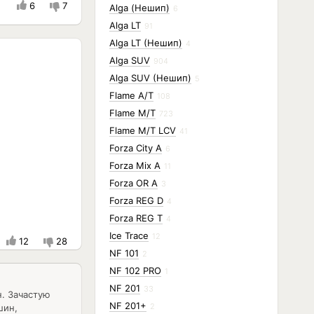
6
7
Alga (Нешип)
6
Alga LT
91
Alga LT (Нешип)
4
Alga SUV
904
Alga SUV (Нешип)
5
Flame A/T
108
Flame M/T
723
Flame M/T LCV
41
Forza City A
6
Forza Mix A
11
Forza OR A
3
Forza REG D
4
Forza REG T
4
Ice Trace
12
12
28
NF 101
2
NF 102 PRO
1
NF 201
33
. Зачастую
NF 201+
2
шин,