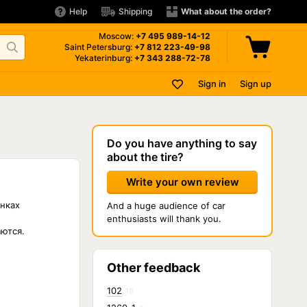
Help
Shipping
What about the order?
Moscow:
+7 495
989-14-12
Saint Petersburg:
+7 812
223-49-98
Yekaterinburg:
+7 343
288-72-78
Sign in
Sign up
Do you have anything to say
about the tire?
Write your own review
нках
And a huge audience of car
enthusiasts will thank you.
аются.
Other feedback
102
10