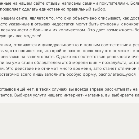
анные на нашем сайте отзывы написаны самими покупателями. Бол
 позволяет сделать единственно правильный выбор.
ашем сайте, является то, что они объективно описывают, как дост
асто указанные в отзывах недостатки могут быть отнесены к конкр
о возможности с большим их количеством. Это даст возможность б
сующих вас моделей.
елями, отличаются индивидуальностью и полным соответствием ре
вым, кто напишет их, что крайне важно, поскольку это поможет м
овываясь на вашем опыте. Однако их соответствие реальности оче
сли вы уже стали обладателем этой модели шин – пожалуйста, остав
зий. Это действие не отнимет много времени, зато станет отлично
достаточно всего лишь заполнить особую форму, располагающуюся
тзывов ещё нет, в таких случаях вы всегда вправе рассчитывать на
нтов. Выбирая услуги нашего интернет-магазина, вы выбираете ка