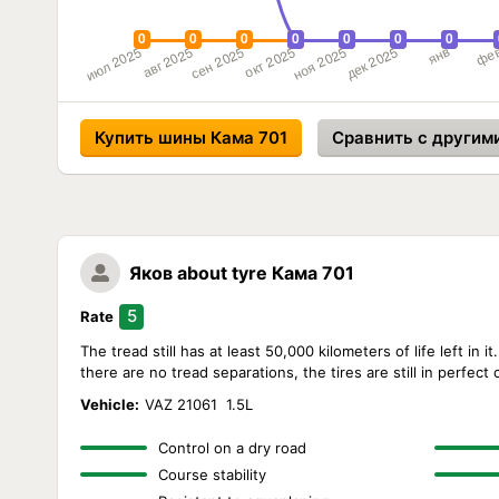
Купить шины Кама 701
Сравнить с другим
Яков
about tyre Кама 701
5
Rate
The tread still has at least 50,000 kilometers of life left in 
there are no tread separations, the tires are still in perfect 
Vehicle:
VAZ 21061 1.5L
Control on a dry road
Course stability