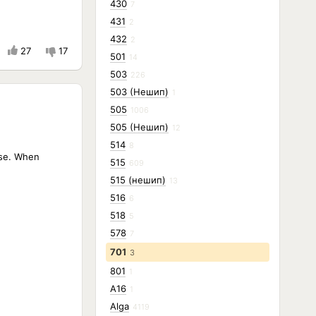
430
7
431
2
432
2
27
17
501
14
503
226
503 (Нешип)
1
505
1006
505 (Нешип)
12
514
8
ise. When
515
609
515 (нешип)
13
516
6
518
5
578
7
701
3
801
1
A16
1
Alga
4119