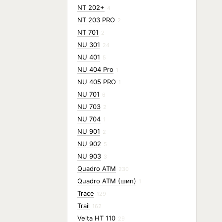
NT 202+
4
NT 203 PRO
2
NT 701
2
NU 301
24
NU 401
5
NU 404 Pro
1
NU 405 PRO
1
NU 701
6
NU 703
2
NU 704
1
NU 901
2
NU 902
5
NU 903
3
Quadro ATM
230
Quadro ATM (шип)
1
Trace
129
Trail
162
Velta HT 110
29