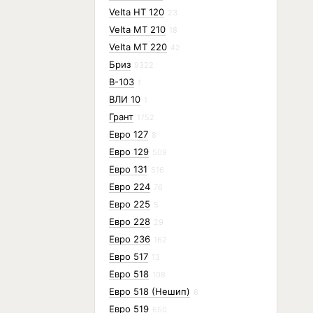
Velta HT 120
23
Velta MT 210
18
Velta MT 220
42
Бриз
9322
В-103
1
ВЛИ 10
1
Грант
1752
Евро 127
8
Евро 129
509
Евро 131
516
Евро 224
76
Евро 225
5
Евро 228
29
Евро 236
162
Евро 517
13
Евро 518
108
Евро 518 (Нешип)
6
Евро 519
650