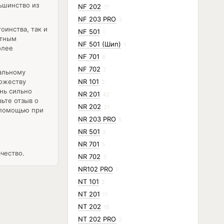
ьшинство из
NF 202
77
NF 203 PRO
3
оинства, так и
NF 501
1
етным
NF 501 (Шип)
1
олее
NF 701
8
NF 702
2
альному
ножеству
NR 101
2
нь сильно
NR 201
42
ьте отзыв о
NR 202
21
й помощью при
NR 203 PRO
5
NR 501
2
NR 701
5
чество.
NR 702
3
NR102 PRO
1
NT 101
2
NT 201
11
NT 202
16
NT 202 PRO
2