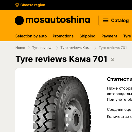
Choose region
Catalog
Selection by auto
Promotions
Shipping
Payment
Tyre
Home
Tyre reviews
Tyre reviews Кама
Tyre reviews 701
Tyre reviews Кама 701
3
Статисти
Ниже отобра
автовладельц
При учёте о
Средняя оце
Количество 