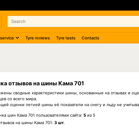
 service
Tyre reviews
Tyre tests
Contacts
ка отзывов на шины Кама 701
жены сводные характеристики шины, основанные на отзывах и оце
ев со всего мира.
бщей оценки летней шины её показатели на снегу и льду не учитыв
нка шин Кама 701 пользователями сайта:
5
из
5
отзывов на шины
Кама 701
:
3 шт.