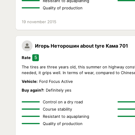
Resistant to aquaplaning
Quality of production
19 november 2015
Игорь Неторошин
about tyre Кама 701
5
Rate
The tires are three years old, this summer on highway const
needed, it grips well. In terms of wear, compared to Chinese
Vehicle:
Ford Focus Active
Buy again?:
Definitely yes
Control on a dry road
Course stability
Resistant to aquaplaning
Quality of production