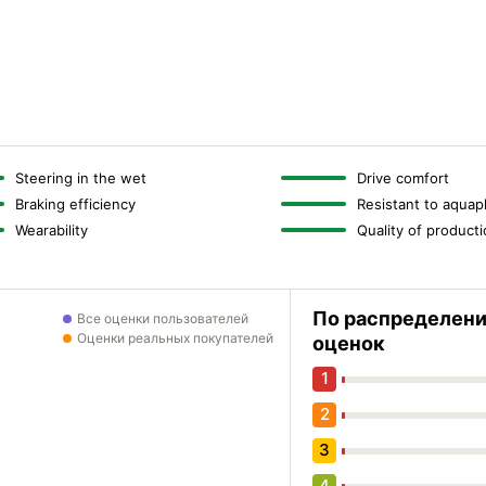
Steering in the wet
Drive comfort
Braking efficiency
Resistant to aquap
Wearability
Quality of product
По распределен
Все оценки пользователей
Оценки реальных покупателей
оценок
1
2
3
4