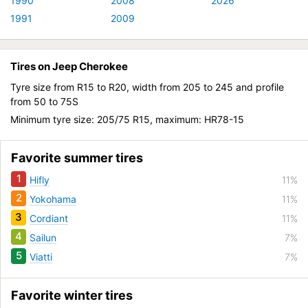
1990
2008
2026
1991
2009
Tires on Jeep Cherokee
Tyre size from R15 to R20, width from 205 to 245 and profile
from 50 to 75S
Minimum tyre size: 205/75 R15, maximum: HR78-15
Favorite summer tires
1
Hifly
11%
2
Yokohama
11%
3
Cordiant
11%
4
Sailun
7%
5
Viatti
7%
Favorite winter tires