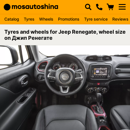
Catalog
Tyres
Wheels
Promotions
Tyre service
Reviews
Tyres and wheels for Jeep Renegate, wheel size
on Джип Ренегате