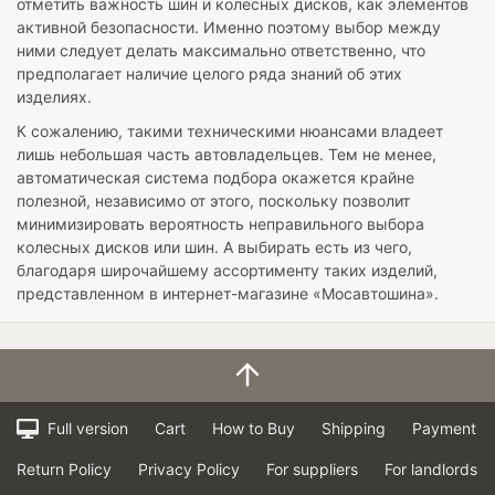
отметить важность шин и колесных дисков, как элементов
активной безопасности. Именно поэтому выбор между
ними следует делать максимально ответственно, что
предполагает наличие целого ряда знаний об этих
изделиях.
К сожалению, такими техническими нюансами владеет
лишь небольшая часть автовладельцев. Тем не менее,
автоматическая система подбора окажется крайне
полезной, независимо от этого, поскольку позволит
минимизировать вероятность неправильного выбора
колесных дисков или шин. А выбирать есть из чего,
благодаря широчайшему ассортименту таких изделий,
представленном в интернет-магазине «Мосавтошина».
Full version
Cart
How to Buy
Shipping
Payment
Return Policy
Privacy Policy
For suppliers
For landlords