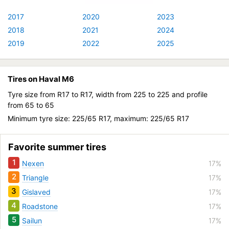
2017
2020
2023
2018
2021
2024
2019
2022
2025
Tires on Haval M6
Tyre size from R17 to R17, width from 225 to 225 and profile
from 65 to 65
Minimum tyre size: 225/65 R17, maximum: 225/65 R17
Favorite summer tires
1
Nexen
17%
2
Triangle
17%
3
Gislaved
17%
4
Roadstone
17%
5
Sailun
17%