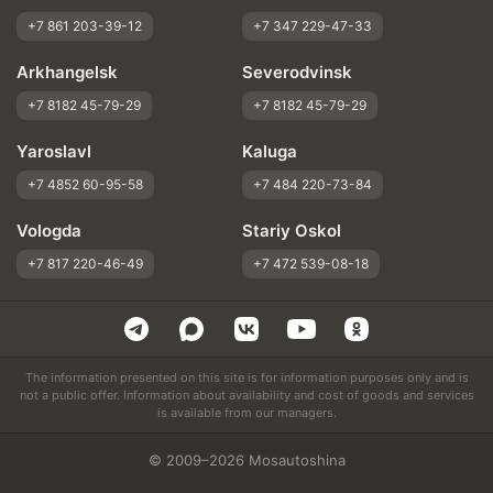
+7 861 203-39-12
+7 347 229-47-33
Arkhangelsk
Severodvinsk
+7 8182 45-79-29
+7 8182 45-79-29
Yaroslavl
Kaluga
+7 4852 60-95-58
+7 484 220-73-84
Vologda
Stariy Oskol
+7 817 220-46-49
+7 472 539-08-18
The information presented on this site is for information purposes only and is
not a public offer. Information about availability and cost of goods and services
is available from our managers.
© 2009–2026 Mosautoshina