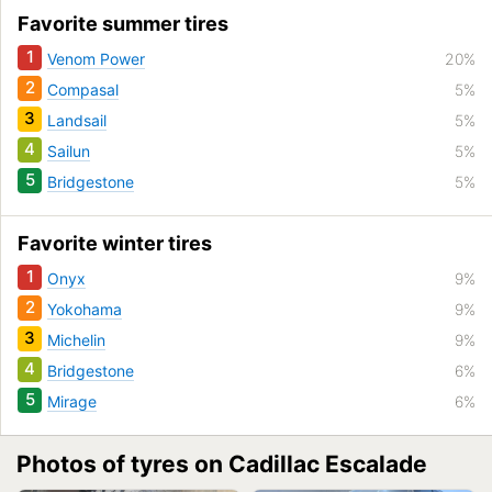
Favorite summer tires
1
Venom Power
20%
2
Compasal
5%
3
Landsail
5%
4
Sailun
5%
5
Bridgestone
5%
Favorite winter tires
1
Onyx
9%
2
Yokohama
9%
3
Michelin
9%
4
Bridgestone
6%
5
Mirage
6%
Photos of tyres on Cadillac Escalade