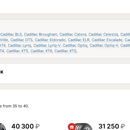
,
Cadillac BLS
,
Cadillac Brougham
,
Cadillac Catera
,
Cadillac Celestiq
,
Cadil
Ville
,
Cadillac DTS
,
Cadillac Eldorado
,
Cadillac ELR
,
Cadillac Escalade
,
Ca
GT4
,
Cadillac Lyriq
,
Cadillac Lyriq-V
,
Cadillac Optiq
,
Cadillac Optiq-V
,
Cadil
XT4
,
Cadillac XT5
,
Cadillac XT6
,
Cadillac XTS
,
ик
e from 35 to 40.
40 300
₽
31 250
₽