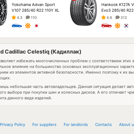
Yokohama Advan Sport
Hankook K127A V
V107 285/40 R22 110Y XL
Evo3 285/40 R22
4.3
110
4.6
312
and Cadillac Celestiq (Кадиллак)
зволяет избежать многочисленных проблем с соответствием этих 
льное влияние на большинство основных эксплуатационных характе
им из элементов активной безопасности. Именно поэтому к их выб
ющих.
ишь небольшая часть автовладельцев. Данная ситуация делает ав
о выбора при покупки шин и колесных дисков. А его отличает чре
та данного вида изделий.
Privacy Policy
For suppliers
For landlords
Contacts
About u