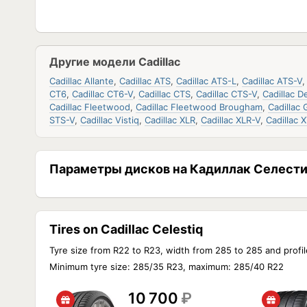
Другие модели Cadillac
Cadillac Allante
,
Cadillac ATS
,
Cadillac ATS-L
,
Cadillac ATS-V
CT6
,
Cadillac CT6-V
,
Cadillac CTS
,
Cadillac CTS-V
,
Cadillac De
Cadillac Fleetwood
,
Cadillac Fleetwood Brougham
,
Cadillac 
STS-V
,
Cadillac Vistiq
,
Cadillac XLR
,
Cadillac XLR-V
,
Cadillac 
Параметры дисков на Кадиллак Селест
Tires on Cadillac Celestiq
Tyre size from R22 to R23, width from 285 to 285 and profil
Minimum tyre size: 285/35 R23, maximum: 285/40 R22
10 700
₽