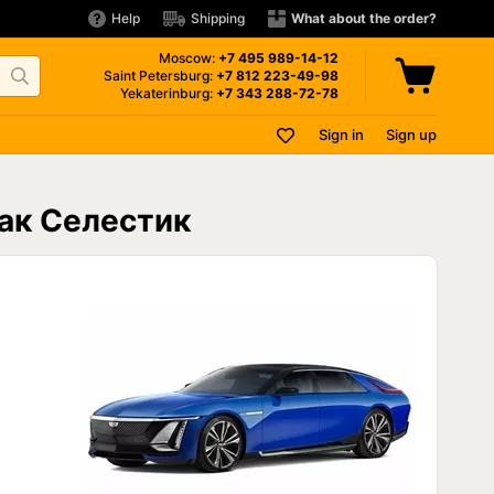
Help
Shipping
What about the order?
Moscow:
+7 495
989-14-12
Saint Petersburg:
+7 812
223-49-98
Yekaterinburg:
+7 343
288-72-78
Sign in
Sign up
ллак Селестик