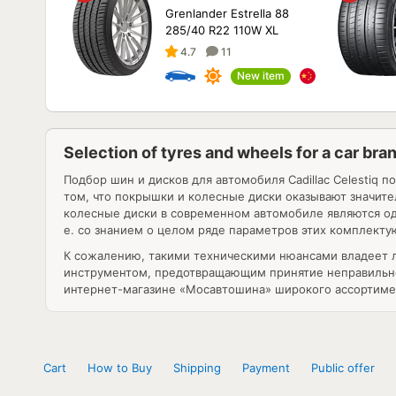
Grenlander Estrella 88
285/40 R22 110W XL
4.7
11
New item
Selection of tyres and wheels for a car br
Подбор шин и дисков для автомобиля
Cadillac Celestiq
по
том, что покрышки и колесные диски оказывают значите
колесные диски в современном автомобиле являются одн
е. со знанием о целом ряде параметров этих комплекту
К сожалению, такими техническими нюансами владеет л
инструментом, предотвращающим принятие неправильног
интернет-магазине «Мосавтошина» широкого ассортимен
Cart
How to Buy
Shipping
Payment
Public offer