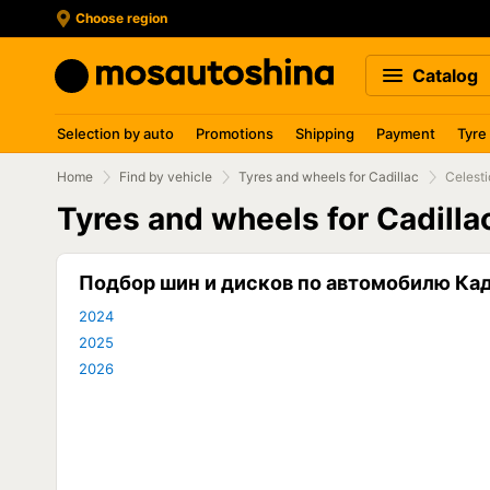
Choose region
Catalog
Selection by auto
Promotions
Shipping
Payment
Tyre
Home
Find by vehicle
Tyres and wheels for Cadillac
Celesti
Tyres and wheels for Cadill
Подбор шин и дисков по автомобилю Ка
2024
2025
2026