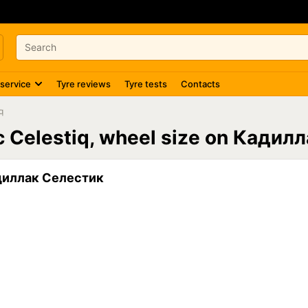
 service
Tyre reviews
Tyre tests
Contacts
q
ac Celestiq, wheel size on Кади
диллак Селестик