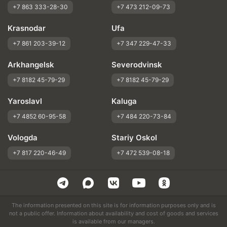
+7 863 333-28-30
+7 473 212-09-73
Krasnodar
Ufa
+7 861 203-39-12
+7 347 229-47-33
Arkhangelsk
Severodvinsk
+7 8182 45-79-29
+7 8182 45-79-29
Yaroslavl
Kaluga
+7 4852 60-95-58
+7 484 220-73-84
Vologda
Stariy Oskol
+7 817 220-46-49
+7 472 539-08-18
The information presented on this site is for information purposes only and is
not a public offer. Information about availability and cost of goods and services
is available from our managers.