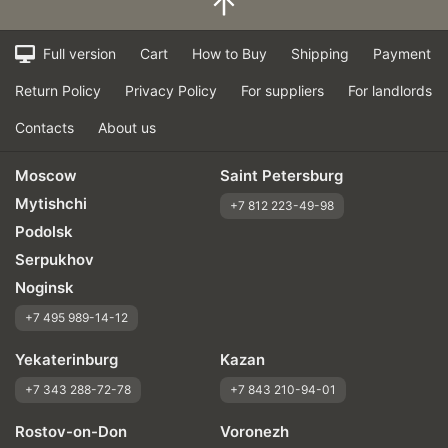
Full version
Cart
How to Buy
Shipping
Payment
Return Policy
Privacy Policy
For suppliers
For landlords
Contacts
About us
Moscow
Saint Petersburg
Mytishchi
+7 812 223-49-98
Podolsk
Serpukhov
Noginsk
+7 495 989-14-12
Yekaterinburg
Kazan
+7 343 288-72-78
+7 843 210-94-01
Rostov-on-Don
Voronezh