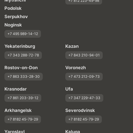
+7 812 223-49-98
Podolsk
Serpukhov
Noginsk
+7 495 989-14-12
Yekaterinburg
Kazan
+7 343 288-72-78
+7 843 210-94-01
Rostov-on-Don
Voronezh
+7 863 333-28-30
+7 473 212-09-73
Krasnodar
Ufa
+7 861 203-39-12
+7 347 229-47-33
Arkhangelsk
Severodvinsk
+7 8182 45-79-29
+7 8182 45-79-29
Yaroslavl
Kaluga