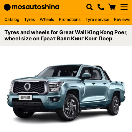
Catalog
Tyres
Wheels
Promotions
Tyre service
Reviews
Tyres and wheels for Great Wall King Kong Poer,
wheel size on Греат Валл Кинг Конг Поер