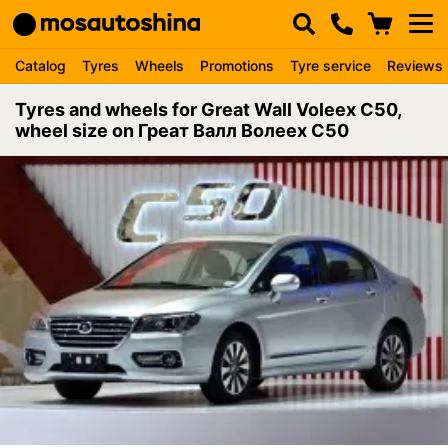
Catalog
Tyres
Wheels
Promotions
Tyre service
Reviews
Tyres and wheels for Great Wall Voleex C50,
wheel size on Греат Валл Волеех С50