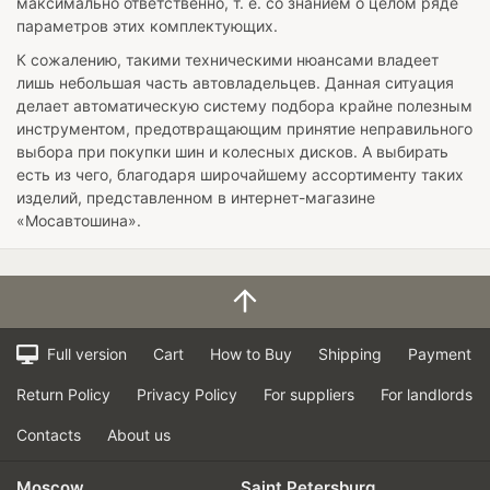
максимально ответственно, т. е. со знанием о целом ряде
параметров этих комплектующих.
К сожалению, такими техническими нюансами владеет
лишь небольшая часть автовладельцев. Данная ситуация
делает автоматическую систему подбора крайне полезным
инструментом, предотвращающим принятие неправильного
выбора при покупки шин и колесных дисков. А выбирать
есть из чего, благодаря широчайшему ассортименту таких
изделий, представленном в интернет-магазине
«Мосавтошина».
Full version
Cart
How to Buy
Shipping
Payment
Return Policy
Privacy Policy
For suppliers
For landlords
Contacts
About us
Moscow
Saint Petersburg