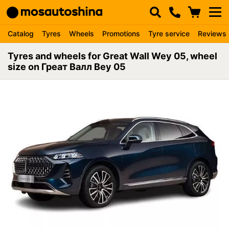
Catalog
Tyres
Wheels
Promotions
Tyre service
Reviews
Tyres and wheels for Great Wall Wey 05, wheel
size on Греат Валл Веу 05