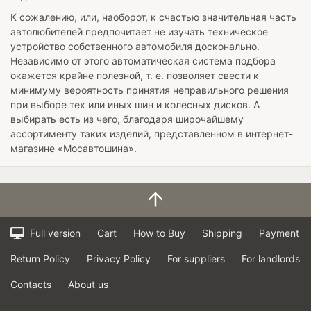
К сожалению, или, наоборот, к счастью значительная часть
автолюбителей предпочитает не изучать техническое
устройство собственного автомобиля досконально.
Независимо от этого автоматическая система подбора
окажется крайне полезной, т. е. позволяет свести к
минимуму вероятность принятия неправильного решения
при выборе тех или иных шин и колесных дисков. А
выбирать есть из чего, благодаря широчайшему
ассортименту таких изделий, представленном в интернет-
магазине «Мосавтошина».
Full version
Cart
How to Buy
Shipping
Payment
Return Policy
Privacy Policy
For suppliers
For landlords
Contacts
About us