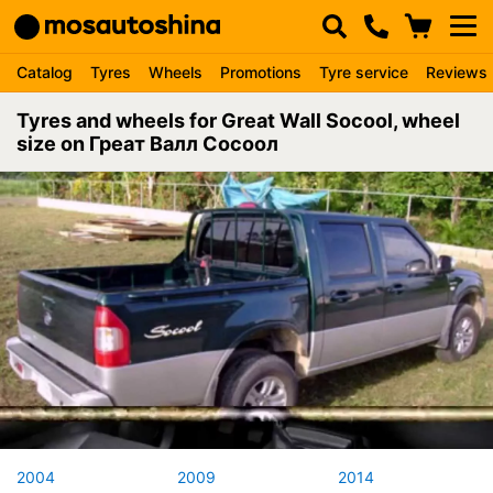
Catalog
Tyres
Wheels
Promotions
Tyre service
Reviews
Tyres and wheels for Great Wall Socool, wheel
size on Греат Валл Сосоол
2004
2009
2014