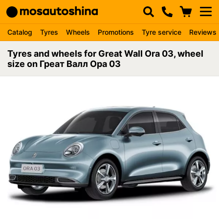
Catalog
Tyres
Wheels
Promotions
Tyre service
Reviews
Tyres and wheels for Great Wall Ora 03, wheel
size on Греат Валл Ора 03