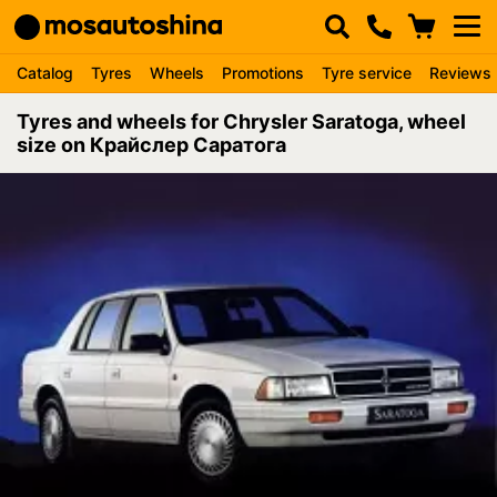
Catalog
Tyres
Wheels
Promotions
Tyre service
Reviews
Tyres and wheels for Chrysler Saratoga, wheel
size on Крайслер Саратога