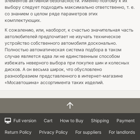
элементов активной безопасности. Именно поэтому к их
выбору следует подходить максимально ответственно, т. е.
со знанием о целом ряде параметров этих
комплектующих.
К сожалению, или, наоборот, к счастью значительная часть
автолюбителей предпочитает не изучать техническое
устройство собственного автомобиля досконально.
Полностью автоматическая система подбора в таком
случае является едва ли не единственным способом
избежать неверного выбора при покупке шин и колесных
дисков. А он весьма широк, что обусловлено
разнообразием представленного в интернет-магазине
«Мосавтошина» ассортимента таких изделий.
Full version
Cart
How to Buy
Shipping
Payment
Return Policy
Privacy Policy
For suppliers
For landlords