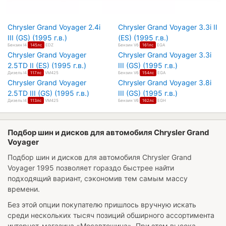
Chrysler Grand Voyager 2.4i
Chrysler Grand Voyager 3.3i II
III (GS) (1995 г.в.)
(ES) (1995 г.в.)
Бензин I4
145лс
EDZ
Бензин V6
161лс
EGA
Chrysler Grand Voyager
Chrysler Grand Voyager 3.3i
2.5TD II (ES) (1995 г.в.)
III (GS) (1995 г.в.)
Дизель I4
117лс
VM425
Бензин V6
154лс
EGA
Chrysler Grand Voyager
Chrysler Grand Voyager 3.8i
2.5TD III (GS) (1995 г.в.)
III (GS) (1995 г.в.)
Дизель I4
113лс
VM425
Бензин V6
162лс
EGH
Подбор шин и дисков для автомобиля Chrysler Grand
Voyager
Подбор шин и дисков для автомобиля
Chrysler Grand
Voyager 1995
позволяет гораздо быстрее найти
подходящий вариант, сэкономив тем самым массу
времени.
Без этой опции покупателю пришлось вручную искать
среди нескольких тысяч позиций обширного ассортимента
интернет-магазина «Мосавтошина». При этом высока