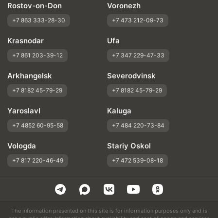
Rostov-on-Don
Voronezh
+7 863 333-28-30
+7 473 212-09-73
Krasnodar
Ufa
+7 861 203-39-12
+7 347 229-47-33
Arkhangelsk
Severodvinsk
+7 8182 45-79-29
+7 8182 45-79-29
Yaroslavl
Kaluga
+7 4852 60-95-58
+7 484 220-73-84
Vologda
Stariy Oskol
+7 817 220-46-49
+7 472 539-08-18
The information presented on this site is for information purposes only and is